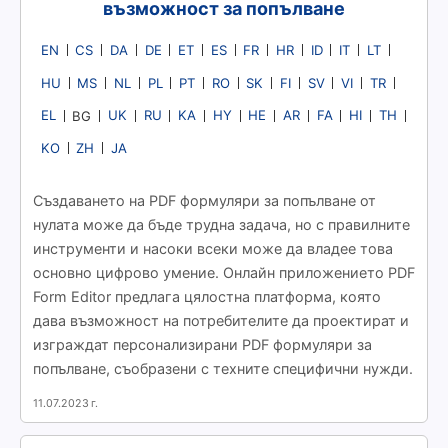
възможност за попълване
EN
CS
DA
DE
ET
ES
FR
HR
ID
IT
LT
HU
MS
NL
PL
PT
RO
SK
FI
SV
VI
TR
EL
UK
RU
KA
HY
HE
AR
FA
HI
TH
BG
KO
ZH
JA
Създаването на PDF формуляри за попълване от
нулата може да бъде трудна задача, но с правилните
инструменти и насоки всеки може да владее това
основно цифрово умение. Онлайн приложението PDF
Form Editor предлага цялостна платформа, която
дава възможност на потребителите да проектират и
изграждат персонализирани PDF формуляри за
попълване, съобразени с техните специфични нужди.
11.07.2023 г.