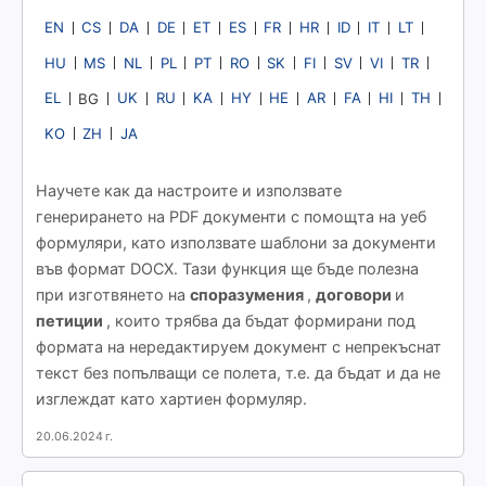
EN
CS
DA
DE
ET
ES
FR
HR
ID
IT
LT
HU
MS
NL
PL
PT
RO
SK
FI
SV
VI
TR
EL
UK
RU
KA
HY
HE
AR
FA
HI
TH
BG
KO
ZH
JA
Научете как да настроите и използвате
генерирането на PDF документи с помощта на уеб
формуляри, като използвате шаблони за документи
във формат DOCX. Тази функция ще бъде полезна
при изготвянето на
споразумения
,
договори
и
петиции
, които трябва да бъдат формирани под
формата на нередактируем документ с непрекъснат
текст без попълващи се полета, т.е. да бъдат и да не
изглеждат като хартиен формуляр.
20.06.2024 г.