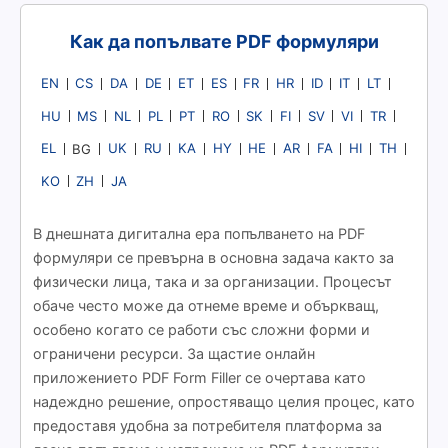
Как да попълвате PDF формуляри
EN
CS
DA
DE
ET
ES
FR
HR
ID
IT
LT
HU
MS
NL
PL
PT
RO
SK
FI
SV
VI
TR
EL
UK
RU
KA
HY
HE
AR
FA
HI
TH
BG
KO
ZH
JA
В днешната дигитална ера попълването на PDF
формуляри се превърна в основна задача както за
физически лица, така и за организации. Процесът
обаче често може да отнеме време и объркващ,
особено когато се работи със сложни форми и
ограничени ресурси. За щастие онлайн
приложението PDF Form Filler се очертава като
надеждно решение, опростяващо целия процес, като
предоставя удобна за потребителя платформа за