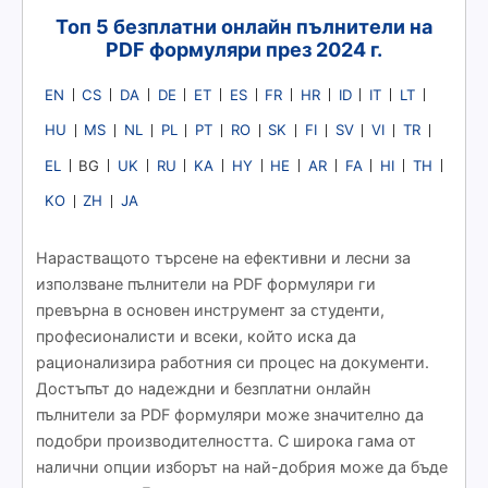
Топ 5 безплатни онлайн пълнители на
PDF формуляри през 2024 г.
EN
CS
DA
DE
ET
ES
FR
HR
ID
IT
LT
HU
MS
NL
PL
PT
RO
SK
FI
SV
VI
TR
EL
UK
RU
KA
HY
HE
AR
FA
HI
TH
BG
KO
ZH
JA
Нарастващото търсене на ефективни и лесни за
използване пълнители на PDF формуляри ги
превърна в основен инструмент за студенти,
професионалисти и всеки, който иска да
рационализира работния си процес на документи.
Достъпът до надеждни и безплатни онлайн
пълнители за PDF формуляри може значително да
подобри производителността. С широка гама от
налични опции изборът на най-добрия може да бъде