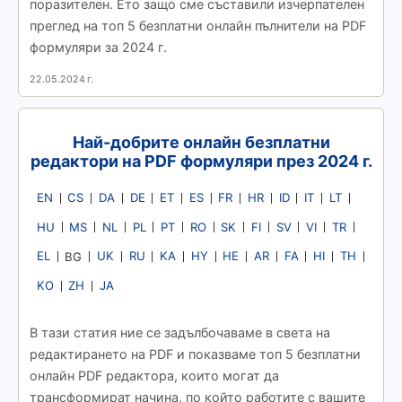
поразителен. Ето защо сме съставили изчерпателен
преглед на топ 5 безплатни онлайн пълнители на PDF
формуляри за 2024 г.
22.05.2024 г.
Най-добрите онлайн безплатни
редактори на PDF формуляри през 2024 г.
EN
CS
DA
DE
ET
ES
FR
HR
ID
IT
LT
HU
MS
NL
PL
PT
RO
SK
FI
SV
VI
TR
EL
UK
RU
KA
HY
HE
AR
FA
HI
TH
BG
KO
ZH
JA
В тази статия ние се задълбочаваме в света на
редактирането на PDF и показваме топ 5 безплатни
онлайн PDF редактора, които могат да
трансформират начина, по който работите с вашите