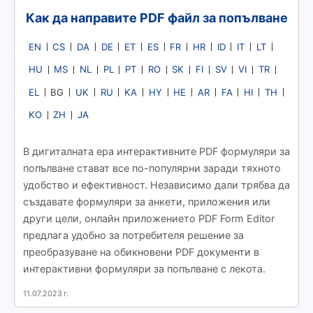
Как да направите PDF файл за попълване
EN
CS
DA
DE
ET
ES
FR
HR
ID
IT
LT
HU
MS
NL
PL
PT
RO
SK
FI
SV
VI
TR
EL
UK
RU
KA
HY
HE
AR
FA
HI
TH
BG
KO
ZH
JA
В дигиталната ера интерактивните PDF формуляри за
попълване стават все по-популярни заради тяхното
удобство и ефективност. Независимо дали трябва да
създавате формуляри за анкети, приложения или
други цели, онлайн приложението PDF Form Editor
предлага удобно за потребителя решение за
преобразуване на обикновени PDF документи в
интерактивни формуляри за попълване с лекота.
11.07.2023 г.