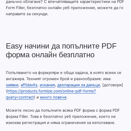
данъчно облагане? С впечатляващите характеристики на PDF
Form Filler, безплатно онлайн уеб приложение, можете да го
направите за секунди.
Easy начини да попълните PDF
форма онлайн безплатно
Попълването на формуляри е обща задача, в която всеки се
ангажира. Техният огромен брой и разнообразие: има
заявки
,
affidavits
,
искания
,
декларации за данъци
, [договори]
(
https://products.formize.com/online-pdf-forms?
query=contract
) и
много повече
.
Можете лесно да попълните всяка PDF форма с форма PDF
форма Filler. Това е безплатно уеб приложение, което не
изисква регистрация и няма ограничения за използване.