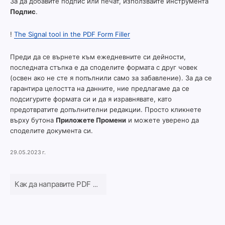
За да добавите подпис или печат, използвайте инструмента
Подпис
.
!
The Signal tool in the PDF Form Filler
Преди да се върнете към ежедневните си дейности,
последната стъпка е да споделите формата с друг човек
(освен ако не сте я попълнили само за забавление). За да се
гарантира целостта на данните, ние предлагаме да се
подсигурите формата си и да я изравнявате, като
предотвратите допълнителни редакции. Просто кликнете
върху бутона
Приложете Промени
и можете уверено да
споделите документа си.
29.05.2023 г.
Как да направите PDF файл за попълване