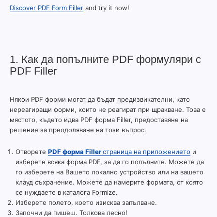
Discover PDF Form Filler
and try it now!
1. Как да попълните PDF формуляри с
PDF Filler
Някои PDF форми могат да бъдат предизвикателни, като
нереагиращи форми, които не реагират при щракване. Това е
мястото, където идва PDF форма Filler, предоставяне на
решение за преодоляване на този въпрос.
Отворете
PDF форма Filler
страница на приложението
и
изберете всяка форма PDF, за да го попълните. Можете да
го изберете на Вашето локално устройство или на вашето
клауд съхранение. Можете да намерите формата, от която
се нуждаете в каталога Formize.
Изберете полето, което изисква запълване.
Започни да пишеш. Толкова лесно!