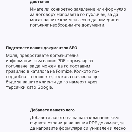
достъпен
Имате ли конкретно заявление или формуляр
за договор? Направете го публичен, за да
могат вашите клиенти лесно да намерят и
попълнят необходимите документи.
Подгответе вашия документ за SEO
Моля, предоставете допълнителна
информация към вашия PDF формуляр за
попълване, за да можем да го поставим
правилно в каталога на Formize. Колкото по-
подробно го опишете, толкова по-лесно ще
бъде за вашите клиенти да го намерят чрез
търсачки като Google.
Добавете вашето лого
Добавете логото на вашата компания към
първата страница на вашия PDF документ, за
да направите формуляра си уникален и лесно