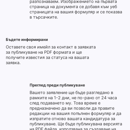
разпознаваем. Изображението на първата
страница на документа се добавя към уеб
страницата на вашия формуляр и се показва
в търсачките.
Бъдете информирани
Оставете своя имейл за контакт в заявката
за публикуване на PDF формата и ще
получите известия за статуса на вашата
заявка.
Преглед преди публикуване
Вашето заявление ще бъде разгледано в
рамките на 1-2 дни, не по-рано от 24 часа
след подаването му. Това време е
предназначено да ви позволи да правите
редакции на вашия попълнен формуляр и да
изпратите отново вашата кандидатура за
публикуване. Ще бъде публикувана версията
на PDF файла, използвана за създаване на