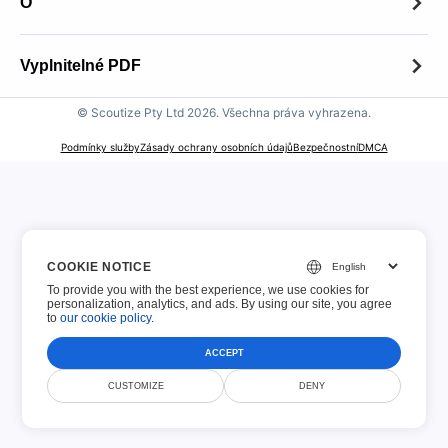
O
O
Vyplnitelné PDF
Kontakt
© Scoutize Pty Ltd 2026. Všechna práva vyhrazena.
Vyplnitelné PDF
Zásady uchovávání souborů
Podmínky služby
Zásady ochrany osobních údajů
Bezpečnostní
DMCA
100 nejlepších formulářů
Zásady přijatelného používání
Daňové formuláře IRS
Upozornění na autorská práva
Formuláře USCIS
COOKIE NOTICE
Oznámení GDPR
To provide you with the best experience, we use cookies for
Formuláře žádosti
personalization, analytics, and ads. By using our site, you agree
to
our cookie policy
.
Finanční formuláře
ACCEPT
CUSTOMIZE
DENY