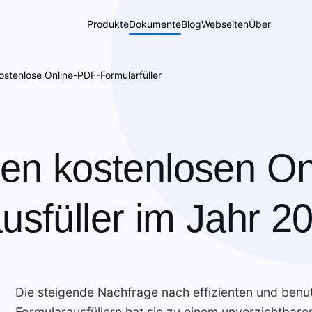
Produkte
Dokumente
Blog
Webseiten
Über
ostenlose Online-PDF-Formularfüller
ten kostenlosen O
usfüller im Jahr 2
Die steigende Nachfrage nach effizienten und benu
Formularausfüllern hat sie zu einem unverzichtbare