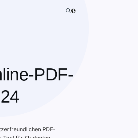
nline-PDF-
024
tzerfreundlichen PDF-
n Tool für Studenten,