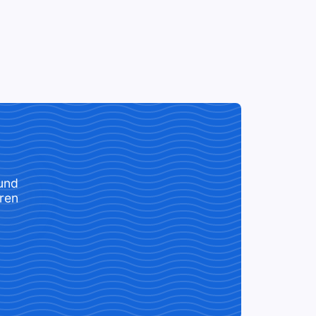
 und
ren