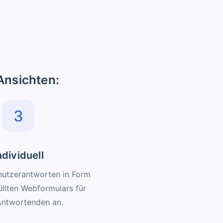
Ansichten:
3
ndividuell
nutzerantworten in Form
üllten Webformulars für
Antwortenden an.