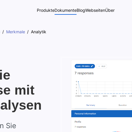
Produkte
Dokumente
Blog
Webseiten
Über
e
Merkmale
Analytik
ie
se mit
alysen
n Sie