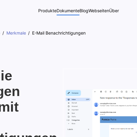
Produkte
Dokumente
Blog
Webseiten
Über
e
Merkmale
E-Mail Benachrichtigungen
ie
gen
mit