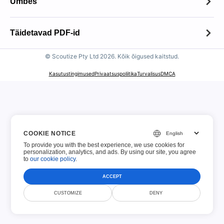
Umbes
Umbes
Täidetavad PDF-id
Võtke ühendust
© Scoutize Pty Ltd 2026. Kõik õigused kaitstud.
Täidetavad PDF-id
Failide säilitamise poliitika
Kasutustingimused
Privaatsuspoliitika
Turvalisus
DMCA
100 parimat vormi
Vastuvõetava kasutamise eeskirjad
IRS-i maksuvormid
Autoriõiguse teatis
USCIS vormid
COOKIE NOTICE
GDPR teatis
To provide you with the best experience, we use cookies for
Taotlusvormid
personalization, analytics, and ads. By using our site, you agree
to
our cookie policy
.
Finantsvormid
ACCEPT
CUSTOMIZE
DENY