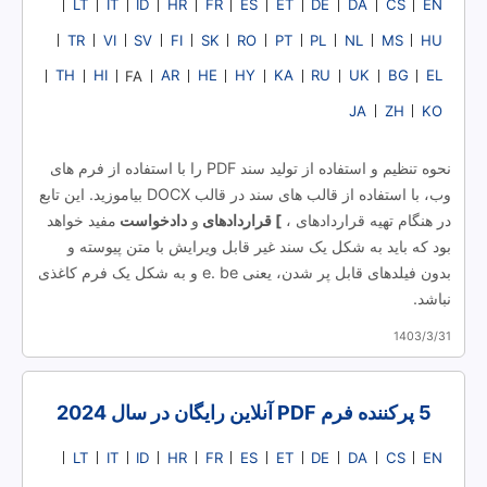
LT
IT
ID
HR
FR
ES
ET
DE
DA
CS
EN
TR
VI
SV
FI
SK
RO
PT
PL
NL
MS
HU
TH
HI
AR
HE
HY
KA
RU
UK
BG
EL
FA
JA
ZH
KO
نحوه تنظیم و استفاده از تولید سند PDF را با استفاده از فرم های
وب، با استفاده از قالب های سند در قالب DOCX بیاموزید. این تابع
در هنگام تهیه قراردادهای
،
] قراردادهای
و
دادخواست
مفید خواهد
بود که باید به شکل یک سند غیر قابل ویرایش با متن پیوسته و
بدون فیلدهای قابل پر شدن، یعنی e. be و به شکل یک فرم کاغذی
نباشد.
1403/3/31
5 پرکننده فرم PDF آنلاین رایگان در سال 2024
LT
IT
ID
HR
FR
ES
ET
DE
DA
CS
EN