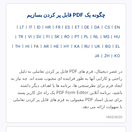
چگونه یک PDF قابل پر کردن بسازیم
LT
IT
ID
HR
FR
ES
ET
DE
DA
CS
EN
TR
VI
SV
FI
SK
RO
PT
PL
NL
MS
HU
TH
HI
AR
HE
HY
KA
RU
UK
BG
EL
FA
JA
ZH
KO
در عصر دیجیتال، فرم های PDF قابل پر کردن تعاملی به دلیل
راحتی و کارایی آنها به طور فزاینده ای محبوب شده اند. چه نیاز به
ایجاد فرم برای نظرسنجی ها، برنامه ها یا اهداف دیگر داشته
باشید، برنامه آنلاین PDF Form Editor یک راه حل کاربر پسند
برای تبدیل اسناد PDF معمولی به فرم های قابل پر کردن تعاملی
با سهولت ارائه می دهد.
1402/4/20