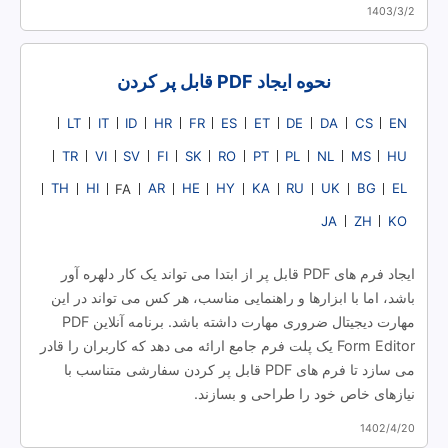
1403/3/2
نحوه ایجاد PDF قابل پر کردن
LT
IT
ID
HR
FR
ES
ET
DE
DA
CS
EN
TR
VI
SV
FI
SK
RO
PT
PL
NL
MS
HU
TH
HI
AR
HE
HY
KA
RU
UK
BG
EL
FA
JA
ZH
KO
ایجاد فرم های PDF قابل پر از ابتدا می تواند یک کار دلهره آور
باشد، اما با ابزارها و راهنمایی مناسب، هر کس می تواند در این
مهارت دیجیتال ضروری مهارت داشته باشد. برنامه آنلاین PDF
Form Editor یک پلت فرم جامع ارائه می دهد که کاربران را قادر
می سازد تا فرم های PDF قابل پر کردن سفارشی متناسب با
نیازهای خاص خود را طراحی و بسازند.
1402/4/20