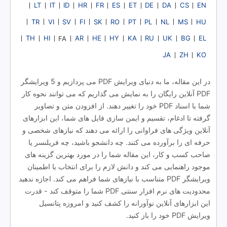
LT
IT
ID
HR
FR
ES
ET
DE
DA
CS
EN
TR
VI
SV
FI
SK
RO
PT
PL
NL
MS
HU
TH
HI
AR
HE
HY
KA
RU
UK
BG
EL
FA
JA
ZH
KO
در این مقاله، ما به دنیای ویرایش PDF می پردازیم و 5 ویرایشگر
PDF آنلاین رایگان را به نمایش می گذاریم که می توانند نحوه کار
شما با اسناد PDF خود را تغییر دهند. از افزودن متن و تصاویر
گرفته تا ادغام، تقسیم و ایمن سازی فایل های شما، این ابزارهای
آنلاین ویژگی های فراوانی را ارائه می دهند که نیازهای شخصی و
حرفه ای را برآورده می کنند. چه دانشجو باشید، چه فریلنسر یا
صاحب کسب و کار، این مقاله شما را در مورد بهترین گزینه های
موجود راهنمایی می کند و دانش لازم را برای انتخاب با اطمینان
ویرایشگر PDF متناسب با نیازهای شما فراهم می کند. اجازه ندهید
محدودیت های نرم افزار سنتی PDF شما را متوقف کند - قدرت
این ابزارهای آنلاین نوآورانه را کشف کنید و امروزه پتانسیل
ویرایش PDF خود را باز کنید.