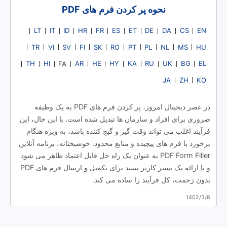
نحوه پر کردن فرم های PDF
LT
IT
ID
HR
FR
ES
ET
DE
DA
CS
EN
TR
VI
SV
FI
SK
RO
PT
PL
NL
MS
HU
TH
HI
AR
HE
HY
KA
RU
UK
BG
EL
FA
JA
ZH
KO
در عصر دیجیتال امروز، پر کردن فرم های PDF به یک وظیفه
ضروری برای افراد و سازمان ها تبدیل شده است. با این حال، این
فرآیند اغلب می تواند وقت گیر و گیج کننده باشد، به ویژه هنگام
برخورد با فرم های پیچیده و منابع محدود. خوشبختانه، برنامه آنلاین
PDF Form Filler به عنوان یک راه حل قابل اعتماد ظاهر می شود
و با ارائه یک بستر کاربر پسند برای تکمیل و ارسال فرم های PDF
بدون زحمت، کل فرآیند را ساده می کند.
1402/3/8