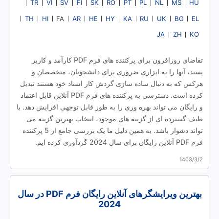
TR
VI
SV
FI
SK
RO
PT
PL
NL
MS
HU
TH
HI
AR
HE
HY
KA
RU
UK
BG
EL
FA
JA
ZH
KO
تقاضای روزافزون برای پرکننده های فرم PDF کارآمد و کاربر
پسند، آنها را به ابزاری ضروری برای دانشجویان، متخصصان و
هرکس که به دنبال ساده سازی گردش کار اسناد خود هستند تبدیل
کرده است. دسترسی به پرکننده های فرم PDF آنلاین قابل اعتماد
و رایگان می تواند بهره وری را به طور قابل توجهی افزایش دهد. با
طیف گسترده ای از گزینه های موجود، انتخاب بهترین گزینه می
تواند دشوار باشد. به همین دلیل ما یک بررسی جامع از 5 پرکننده
فرم PDF آنلاین رایگان برای سال 2024 گردآوری کرده ایم.
1403/3/2
بهترین ویرایشگرهای آنلاین رایگان فرم PDF در سال
2024