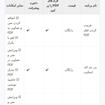
فرم های
ذخیره
نام برنامه
قیمت
PDF را پر
سایر امکانات
پیشرفت
کنید
☑️ اضافه
کردن متن
فرمت
و تصاویر به
کردن فیلر
رایگان
✔️
✔️
PDF
PDF
☑️ لغو یا
تکرار
☑️ ویرایش
متن و
تصاویر در
PDF
پی دی اف
رایگان
✔️
✔️
☑️ تبدیل
اسکیپ
PDF
☑️ حاشیه
نویسی
PDF
☑️ ویرایش
متن و