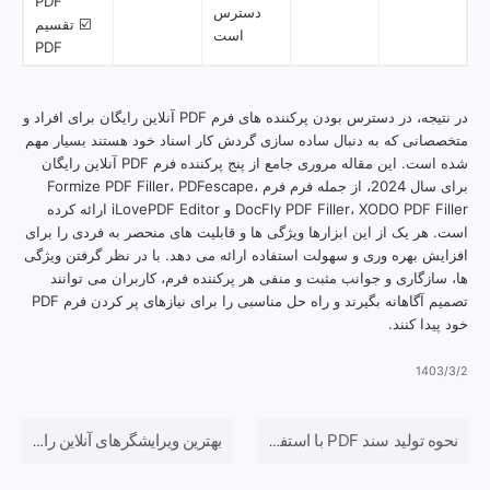
PDF
دسترس
☑️ تقسیم
است
PDF
در نتیجه، در دسترس بودن پرکننده های فرم PDF آنلاین رایگان برای افراد و
متخصصانی که به دنبال ساده سازی گردش کار اسناد خود هستند بسیار مهم
شده است. این مقاله مروری جامع از پنج پرکننده فرم PDF آنلاین رایگان
برای سال 2024، از جمله فرم فرم Formize PDF Filler، PDFescape،
DocFly PDF Filler، XODO PDF Filler و iLovePDF Editor ارائه کرده
است. هر یک از این ابزارها ویژگی ها و قابلیت های منحصر به فردی را برای
افزایش بهره وری و سهولت استفاده ارائه می دهد. با در نظر گرفتن ویژگی
ها، سازگاری و جوانب مثبت و منفی هر پرکننده فرم، کاربران می توانند
تصمیم آگاهانه بگیرند و راه حل مناسبی را برای نیازهای پر کردن فرم PDF
خود پیدا کنند.
1403/3/2
نحوه تولید سند PDF با استفاده از فرم های وب
بهترین ویرایشگرهای آنلاین رایگان فرم PDF در سال 2024