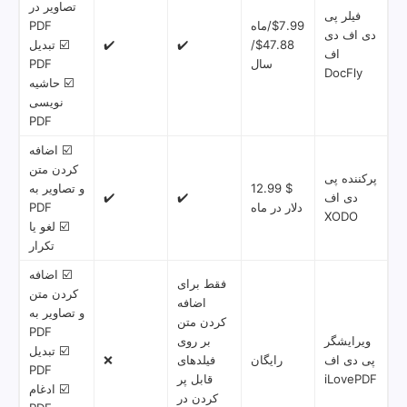
تصاویر در
فیلر پی
$7.99/ماه
PDF
دی اف دی
$47.88/
✔️
✔️
☑️ تبدیل
اف
سال
PDF
DocFly
☑️ حاشیه
نویسی
PDF
☑️ اضافه
کردن متن
پرکننده پی
$ 12.99
و تصاویر به
دی اف
✔️
✔️
دلار در ماه
PDF
XODO
☑️ لغو یا
تکرار
☑️ اضافه
فقط برای
کردن متن
اضافه
و تصاویر به
کردن متن
PDF
ویرایشگر
بر روی
☑️ تبدیل
پی دی اف
رایگان
فیلدهای
❌
PDF
iLovePDF
قابل پر
☑️ ادغام
کردن در