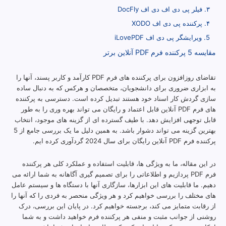
۳. فیلر پی دی اف دی اف DocFly
۴. پرکننده پی دی اف XODO
5. ویرایشگر پی دی اف iLovePDF
مقایسه 5 پرکننده فرم PDF آنلاین برتر
تقاضای روزافزون برای پرکننده های فرم PDF کارآمد و کاربر پسند، آنها را
به ابزاری ضروری برای دانشجویان، متخصصان و هرکس که به دنبال ساده
سازی گردش کار اسناد خود هستند تبدیل کرده است. دسترسی به پرکننده
های فرم PDF آنلاین قابل اعتماد و رایگان می تواند بهره وری را به طور
قابل توجهی افزایش دهد. با طیف گسترده ای از گزینه های موجود، انتخاب
بهترین گزینه می تواند دشوار باشد. به همین دلیل ما یک بررسی جامع از 5
پرکننده فرم PDF آنلاین رایگان برای سال 2024 گردآوری کرده ایم.
در این مقاله، ما به ویژگی ها، قابلیت استفاده و عملکرد کلی هر پرکننده
فرم PDF پردازیم و اطلاعاتی را برای تصمیم گیری آگاهانه به شما ارائه می
دهیم. ما قابلیت های این ابزارها، سازگاری آنها با دستگاه ها و سیستم عامل
های مختلف را بررسی خواهیم کرد و هر ویژگی منحصر به فردی را که آنها را
از رقابت متمایز می کند، برجسته خواهیم کرد. در پایان این بررسی، درک
روشنی از جوانب مثبت و منفی هر پرکننده فرم خواهید داشت و به شما