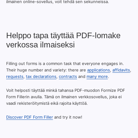
ilmainen online-sovellus, voit tehdä sen sekunneissa.
Helppo tapa täyttää PDF-lomake
verkossa ilmaiseksi
Filling out forms is a common task that everyone engages in.
Their huge number and variety: there are
applications
,
affidavits
,
requests
,
tax declarations
,
contracts
and
many more
.
Voit helposti täyttää minkä tahansa PDF-muodon Formize PDF
Form Fillerin avulla. Tämä on ilmainen verkkosovellus, joka ei
vaadi rekisteröitymistä eikä rajoita käyttöä.
Discover PDF Form Filler
and try it now!