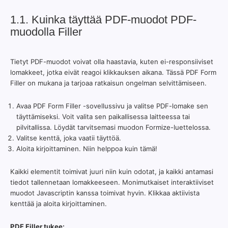
1.1. Kuinka täyttää PDF-muodot PDF-
muodolla Filler
Tietyt PDF-muodot voivat olla haastavia, kuten ei-responsiiviset
lomakkeet, jotka eivät reagoi klikkauksen aikana. Tässä PDF Form
Filler on mukana ja tarjoaa ratkaisun ongelman selvittämiseen.
Avaa PDF Form Filler -sovellussivu ja valitse PDF-lomake sen
täyttämiseksi. Voit valita sen paikallisessa laitteessa tai
pilvitallissa. Löydät tarvitsemasi muodon Formize-luettelossa.
Valitse kenttä, joka vaatii täyttöä.
Aloita kirjoittaminen. Niin helppoa kuin tämä!
Kaikki elementit toimivat juuri niin kuin odotat, ja kaikki antamasi
tiedot tallennetaan lomakkeeseen. Monimutkaiset interaktiiviset
muodot Javascriptin kanssa toimivat hyvin. Klikkaa aktiivista
kenttää ja aloita kirjoittaminen.
PDF Filler tukee: