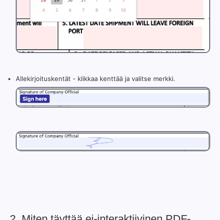
Allekirjoituskentät - klikkaa kenttää ja valitse merkki.
2. Miten täyttää ei-interaktiivinen PDF-