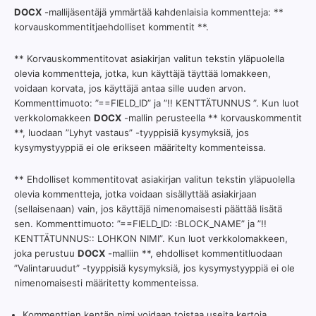
DOCX
-mallijäsentäjä ymmärtää kahdenlaisia kommentteja: **
korvauskommentitjaehdolliset kommentit **.
** Korvauskommentitovat asiakirjan valitun tekstin yläpuolella
olevia kommentteja, jotka, kun käyttäjä täyttää lomakkeen,
voidaan korvata, jos käyttäjä antaa sille uuden arvon.
Kommenttimuoto: ”==FIELD_ID” ja ”!! KENTTÄTUNNUS ”. Kun luot
verkkolomakkeen
DOCX
-mallin perusteella ** korvauskommentit
**, luodaan ”Lyhyt vastaus” -tyyppisiä kysymyksiä, jos
kysymystyyppiä ei ole erikseen määritelty kommenteissa.
** Ehdolliset kommentitovat asiakirjan valitun tekstin yläpuolella
olevia kommentteja, jotka voidaan sisällyttää asiakirjaan
(sellaisenaan) vain, jos käyttäjä nimenomaisesti päättää lisätä
sen. Kommenttimuoto: ”==FIELD_ID: :BLOCK_NAME” ja ”!!
KENTTÄTUNNUS:: LOHKON NIMI”. Kun luot verkkolomakkeen,
joka perustuu
DOCX
-malliin **, ehdolliset kommentitluodaan
”Valintaruudut” -tyyppisiä kysymyksiä, jos kysymystyyppiä ei ole
nimenomaisesti määritetty kommenteissa.
Kommenttien kentän nimi voidaan toistaa useita kertoja