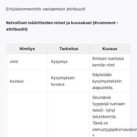
Erityiskommenttiin vastaamiset attribuutit
Kelvolliset määritteiden nimet ja kuvaukset {#comment -
attribuutit}
Nimitys
Tarkoitus
Kuvaus
Ihmisen luettava
nimi:
Kysymys
kentän nimi
Näytetään
Kysymyksen
kuvaus:
kysymystekstin
kuvaus
alapuolella.
Seuraavia
tyyppejä tuetaan:
teksti- lyhyt
tekstikenttä.
Tämä on
oletustyyppikorvausko
*.