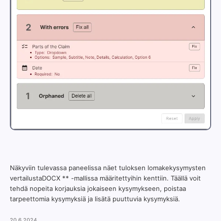
Näkyviin tulevassa paneelissa näet tuloksen lomakekysymysten
vertailustaDOCX ** -mallissa määritettyihin kenttiin. Täällä voit
tehdä nopeita korjauksia jokaiseen kysymykseen, poistaa
tarpeettomia kysymyksiä ja lisätä puuttuvia kysymyksiä.
20.6.2024