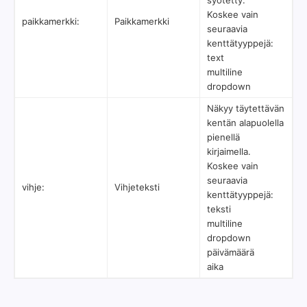
syötetty.
Koskee vain
paikkamerkki:
Paikkamerkki
seuraavia
kenttätyyppejä:
text
multiline
dropdown
Näkyy täytettävän
kentän alapuolella
pienellä
kirjaimella.
Koskee vain
seuraavia
vihje:
Vihjeteksti
kenttätyyppejä:
teksti
multiline
dropdown
päivämäärä
aika