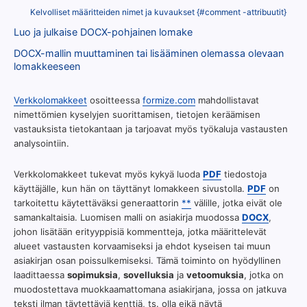
Kelvolliset määritteiden nimet ja kuvaukset {#comment -attribuutit}
Luo ja julkaise DOCX-pohjainen lomake
DOCX-mallin muuttaminen tai lisääminen olemassa olevaan
lomakkeeseen
Verkkolomakkeet
osoitteessa
formize.com
mahdollistavat
nimettömien kyselyjen suorittamisen, tietojen keräämisen
vastauksista tietokantaan ja tarjoavat myös työkaluja vastausten
analysointiin.
Verkkolomakkeet tukevat myös kykyä luoda
PDF
tiedostoja
käyttäjälle, kun hän on täyttänyt lomakkeen sivustolla.
PDF
on
tarkoitettu käytettäväksi generaattorin
**
välille, jotka eivät ole
samankaltaisia. Luomisen malli on asiakirja muodossa
DOCX
,
johon lisätään erityyppisiä kommentteja, jotka määrittelevät
alueet vastausten korvaamiseksi ja ehdot kyseisen tai muun
asiakirjan osan poissulkemiseksi. Tämä toiminto on hyödyllinen
laadittaessa
sopimuksia
,
sovelluksia
ja
vetoomuksia
, jotka on
muodostettava muokkaamattomana asiakirjana, jossa on jatkuva
teksti ilman täytettäviä kenttiä, ts. olla eikä näytä