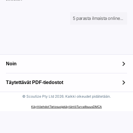
5 parasta ilmaista online-PDF-lomakkeiden täyteainetta vuonna 2024
Noin
Noin
Täytettävät PDF-tiedostot
Ottaa yhteyttä
© Scoutize Pty Ltd 2026. Kaikki oikeudet pidätetään.
Täytettävät PDF-tiedostot
Tiedostojen säilytyskäytäntö
Käyttöehdot
Tietosuojakäytäntö
Turvallisuus
DMCA
100 suosituinta lomaketta
Hyväksytty käyttökäytäntö
IRS-verolomakkeet
Tekijänoikeushuomautus