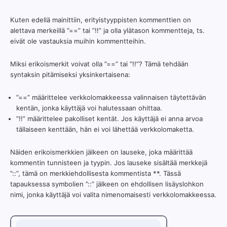
Kuten edellä mainittiin, erityistyyppisten kommenttien on
alettava merkeillä ”==” tai ”!!” ja olla ylätason kommentteja, ts.
eivät ole vastauksia muihin kommentteihin.
Miksi erikoismerkit voivat olla ”==” tai ”!!”? Tämä tehdään
syntaksin pitämiseksi yksinkertaisena:
”==” määrittelee verkkolomakkeessa valinnaisen täytettävän
kentän, jonka käyttäjä voi halutessaan ohittaa.
”!!” määrittelee pakolliset kentät. Jos käyttäjä ei anna arvoa
tällaiseen kenttään, hän ei voi lähettää verkkolomaketta.
Näiden erikoismerkkien jälkeen on lauseke, joka määrittää
kommentin tunnisteen ja tyypin. Jos lauseke sisältää merkkejä
”::”, tämä on merkkiehdollisesta kommentista **. Tässä
tapauksessa symbolien ”::” jälkeen on ehdollisen lisäyslohkon
nimi, jonka käyttäjä voi valita nimenomaisesti verkkolomakkeessa.