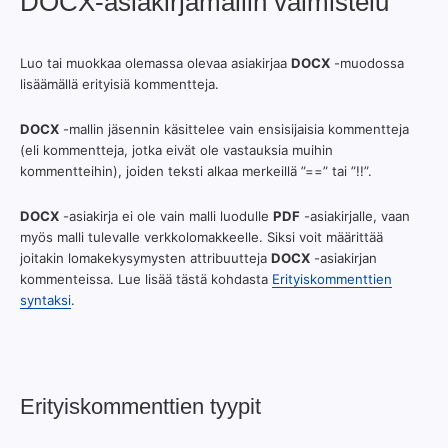
DOCX-asiakirjamallin valmistelu
Luo tai muokkaa olemassa olevaa asiakirjaa
DOCX
-muodossa
lisäämällä erityisiä kommentteja.
DOCX
-mallin jäsennin käsittelee vain ensisijaisia kommentteja
(eli kommentteja, jotka eivät ole vastauksia muihin
kommentteihin), joiden teksti alkaa merkeillä ”==” tai ”!!”.
DOCX
-asiakirja ei ole vain malli luodulle
PDF
-asiakirjalle, vaan
myös malli tulevalle verkkolomakkeelle. Siksi voit määrittää
joitakin lomakekysymysten attribuutteja
DOCX
-asiakirjan
kommenteissa. Lue lisää tästä kohdasta
Erityiskommenttien
syntaksi
.
Erityiskommenttien tyypit