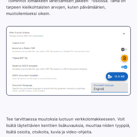
”Toiminnot lomakkeen lähettämisen jälkeen” -osiossa. Tämä on
tarpeen kielikohtaisten arvojen, kuten päivämäärien,
muotoilemiseksi oikein.
Tee tarvittaessa muutoksia luotuun verkkolomakkeeseen. Voit
lisätä täytettävien kenttien lisäkuvauksia, muuttaa niiden tyyppiä,
lisätä osioita, otsikoita, kuvia ja video-ohjeita.