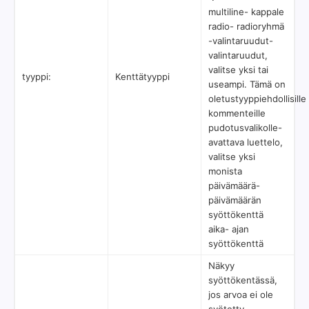
multiline- kappale
radio- radioryhmä
-valintaruudut-
valintaruudut,
valitse yksi tai
tyyppi:
Kenttätyyppi
useampi. Tämä on
oletustyyppiehdollisille
kommenteille
pudotusvalikolle-
avattava luettelo,
valitse yksi
monista
päivämäärä-
päivämäärän
syöttökenttä
aika- ajan
syöttökenttä
Näkyy
syöttökentässä,
jos arvoa ei ole