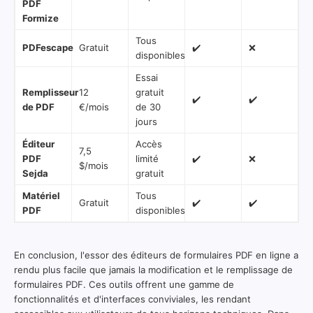
PDF
Formize
Tous
PDFescape
Gratuit
✔️
❌
disponibles
Essai
Remplisseur
12
gratuit
✔️
✔️
de PDF
€/mois
de 30
jours
Éditeur
Accès
7,5
PDF
limité
✔️
❌
$/mois
Sejda
gratuit
Matériel
Tous
Gratuit
✔️
✔️
PDF
disponibles
En conclusion, l'essor des éditeurs de formulaires PDF en ligne a
rendu plus facile que jamais la modification et le remplissage de
formulaires PDF. Ces outils offrent une gamme de
fonctionnalités et d'interfaces conviviales, les rendant