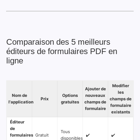
Comparaison des 5 meilleurs
éditeurs de formulaires PDF en
ligne
Modifier
Ajouter de
les
Nom de
Options
nouveaux
Prix
champs de
l'application
gratuites
champs de
formulaire
formulaire
existants
Éditeur
de
Tous
formulaires
Gratuit
✔️
✔️
disponibles