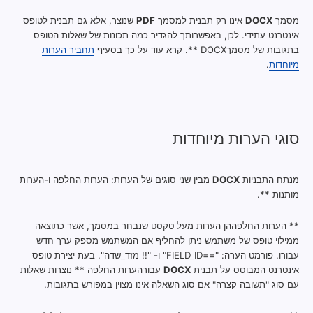
מסמך
DOCX
אינו רק תבנית למסמך
PDF
שנוצר, אלא גם תבנית לטופס
אינטרנט עתידי. לכן, באפשרותך להגדיר כמה תכונות של שאלות הטופס
בתגובות של מסמךDOCX **. קרא עוד על כך בסעיף
תחביר הערות
מיוחדות
.
סוגי הערות מיוחדות
מנתח התבניות
DOCX
מבין שני סוגים של הערות: הערות החלפה ו-הערות
מותנות **.
** הערות החלפההן הערות מעל טקסט שנבחר במסמך, אשר כתוצאה
ממילוי טופס של משתמש ניתן להחליף אם המשתמש מספק ערך חדש
עבורו. פורמט הערה: "==FIELD_ID" ו- "!! מזד_שדה". בעת יצירת טופס
אינטרנט המבוסס על תבנית
DOCX
עבורהערות החלפה ** נוצרות שאלות
עם סוג "תשובה קצרה" אם סוג השאלה אינו מצוין במפורש בתגובות.