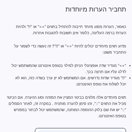
תחביר הערות מיוחדות
כאמור, הערות מסוג מיוחד חייבות להתחיל בתווים "==" או "!!" ולהיות
הערות ברמה העליונה, כלומר אינן תשובות לתגובות אחרות.
מדוע תווים מיוחדים יכולים להיות "==" או "!!"? זה נעשה כדי לשמור על
התחביר פשוט:
"==" מגדיר שדה אופציונלי הניתן למילוי בטופס אינטרנט שהמשתמש יכול
לדלג עליו אם תרצה בכך.
"!!" מגדיר שדות נדרשים. אם המשתמש לא יזן ערך בשדה כזה, הוא לא
יוכל לשלוח את טופס האינטרנט.
תווים מיוחדים אלה מלווים בביטוי המציין את המזהה וסוג ההערה. אם הביטוי
מכיל את התווים "::", זהו סימן להערה מותנית . במקרה זה, לאחר הסמלים
"::" יש את שם בלוק ההוספה המותנה, שהמשתמש יכול לבחור במפורש
בטופס האינטרנט.