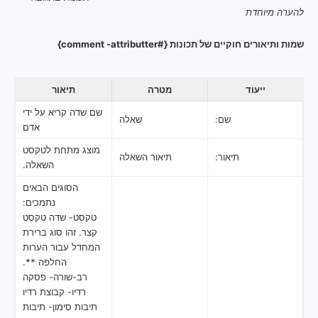
להערה מיוחדת
שמות ותיאורים חוקיים של תכונות {#comment -attributter}
ייעוד
מטרה
תיאור
שם שדה קריא על ידי
שם:
שאלה
אדם
מוצג מתחת לטקסט
תיאור:
תיאור השאלה
השאלה.
הסוגים הבאים
נתמכים:
טקסט- שדה טקסט
קצר. זהו סוג ברירת
המחדל עבור הערות
החלפה **.
רב-שורה- פסקה
רדיו- קבוצת רדיו
תיבות סימון- תיבות