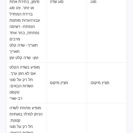
סוג:
סוג שדה
סימון, בחירת אחת
או יותר. זהו סוג
ברירת המחדל
עבורהערות מותנות
הנפתח- רשימה
נפתחת, בחר אחד
מרבים
תאריך- שדה קלט
תאריך
זמן- שדה קלט זמן
מופיע בשדה הקלט
אם לא הוזן ערך.
חל רק על סוגי
מציין מיקום:
מציין מיקום
השדות הבאים:
טקסט
רב-שורי
מופיע מתחת לשדה
הניתן למילוי באותיות
קטנות.
חל רק על סוגי
השדות הבאים: