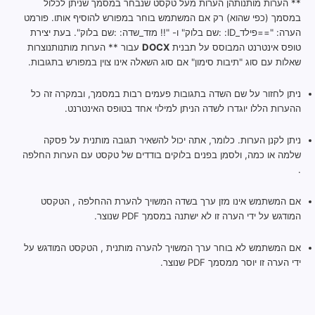
** הערות מותנותהן הערות מעל טקסט שנבחר במסמך שניתן לכלול
במסמך (כפי שהוא) רק אם המשתמש בוחר במפורש להוסיף אותו. פורמט
הערה: "==פילד_ID: :שם בלוק" ו- "!! מזד_שדה: :שם בלוק". בעת יצירת
טופס אינטרנט המבוסס על תבנית
DOCX
עבור ** הערות מותנותנוצרות
שאלות עם סוג "תיבות סימון" אם סוג השאלה אינו צוין במפורש בתגובות.
ניתן לחזור על שם השדה בתגובות פעמים רבות במסמך, ובמקרה זה כל
ההערות הללו יוגדרו לשדה הניתן למילוי אחד בטופס האינטרנט.
ניתן לקנן הערות. כלומר, אתה יכול להשאיר תגובה מותנית על פסקה
שלמה או כמה, ולסמן בפנים בלוקים בודדים של טקסט עם הערות החלפה
.
אם המשתמש אינו מזן ערך בשדה המשויך להערת ההחלפה , הטקסט
המודגש על ידי הערה זו לא ישתנה במסמך PDF שנוצר.
אם המשתמש לא בוחר ערך המשויך להערה מותנית , הטקסט המודגש על
ידי הערה זו יוסר ממסמך PDF שנוצר.