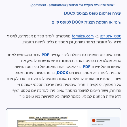
שמות ותיאורים חוקיים של תכונות {#comment -attributter}
יצירה ופרסום טופס מבוסס DOCX
שינוי או הוספת תבנית DOCX לטופס קיים
טפסי אינטרנט
ב-
formize.com
מאפשרים לערוך סקרים אנונימיים, לאסוף
מידע על תגובות במסד נתונים, וכן מספקים כלים לניתוח תגובות.
טפסי אינטרנט תומכים גם ביכולת ליצור קבצים
PDF
עבור המשתמש לאחר
שהוא ממלא את הטופס באתר. במתכונת זו יש אפשרות להפיק את
האפשרות של יצירת
PDF
כדי לאפשר את התאמה של הפורמט החיצוני.
התבנית לייצור היא מסמך בפורמט
DOCX
, בו מתווספות הערות מסוג
מיוחד, המגדירות אזורים להחלפת תשובות ותנאים להרחקת זה או חלק אחר
של המסמך. פונקציה זו תהיה שימושית בעת עריכת הסכמי יישומים ו-
עתירות, אשר חייבים להיווצר כמסמך שאינו ניתן לעריכה עם טקסט רציף
ללא שדות הניתנים למילוי, כלומר להיות ולא להיראות כמו טופס נייר.