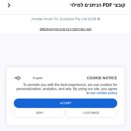
על אודות
קובצי PDF הניתנים למילוי
איש קשר
© Scoutize Pty Ltd 2026. כל הזכויות שמורות.
קובצי PDF הניתנים למילוי
מדיניות שמירת קבצים
תנאי השירות
מדיניות פרטיות
בִּטָחוֹן
DMCA
100 הטפסים המובילים
מדיניות שימוש מקובל
טפסי מס של מס הכנסה
הודעת זכויות יוצרים
טפסי USCIS
הודעת GDPR
טפסי בקשה
COOKIE NOTICE
טפסים פיננסיים
To provide you with the best experience, we use cookies for
personalization, analytics, and ads. By using our site, you agree
.
to
our cookie policy
ACCEPT
DENY
CUSTOMIZE