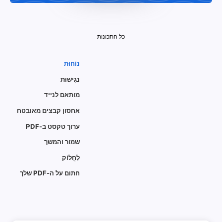
כל התכונות
נוֹחוּת
נְגִישׁוּת
מותאם לנייד
אחסון קבצים מאובטח
ערוך טקסט ב-PDF
שמור והמשך
לַחֲלוֹק
חתום על ה-PDF שלך