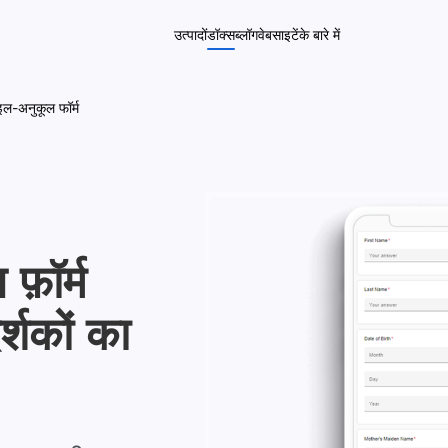
उत्पादों
डॉक्स
ब्लॉग
वेबसाइटें
के बारे में
इल-अनुकूल फॉर्म
फ़ॉर्म
्शकों का