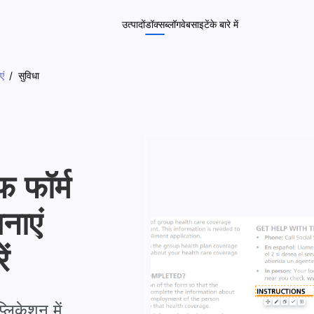
उत्पादों
डॉक्स
ब्लॉग
वेबसाइटें
के बारे में
एं
सुविधा
 फॉर्म
नाएं
ं
िकेशन में