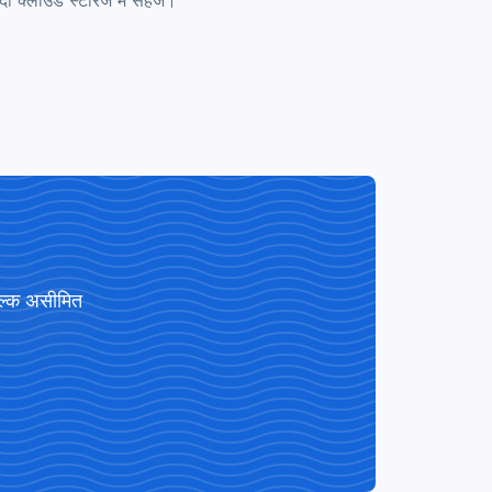
ा क्लाउड स्टोरेज में सहेजें।
ुल्क असीमित