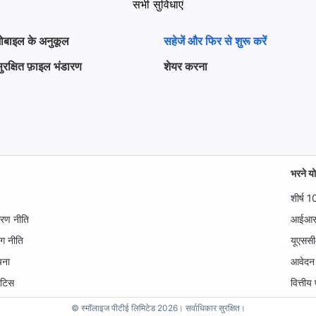
सभी सुविधाएं
ोबाइल के अनुकूल
सहेजें और फिर से शुरू करें
ुरक्षित फ़ाइल भंडारण
शेयर करना
भरने यो
शीर्ष 1
ारण नीति
आईआरएस
ोग नीति
यूएससी
चना
आवेदन 
ोटिस
वित्तीय 
© स्मॉलाइज पीटीई लिमिटेड 2026। सर्वाधिकार सुरक्षित।