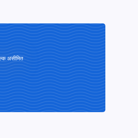
ुल्क असीमित