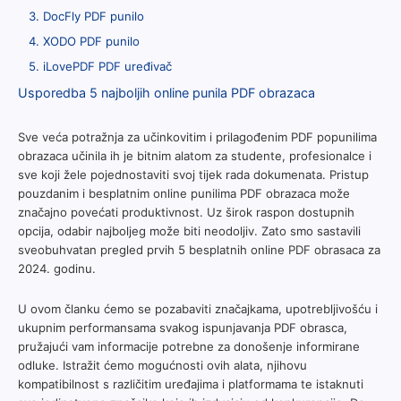
3. DocFly PDF punilo
4. XODO PDF punilo
5. iLovePDF PDF uređivač
Usporedba 5 najboljih online punila PDF obrazaca
Sve veća potražnja za učinkovitim i prilagođenim PDF popunilima
obrazaca učinila ih je bitnim alatom za studente, profesionalce i
sve koji žele pojednostaviti svoj tijek rada dokumenata. Pristup
pouzdanim i besplatnim online punilima PDF obrazaca može
značajno povećati produktivnost. Uz širok raspon dostupnih
opcija, odabir najboljeg može biti neodoljiv. Zato smo sastavili
sveobuhvatan pregled prvih 5 besplatnih online PDF obrasaca za
2024. godinu.
U ovom članku ćemo se pozabaviti značajkama, upotrebljivošću i
ukupnim performansama svakog ispunjavanja PDF obrasca,
pružajući vam informacije potrebne za donošenje informirane
odluke. Istražit ćemo mogućnosti ovih alata, njihovu
kompatibilnost s različitim uređajima i platformama te istaknuti