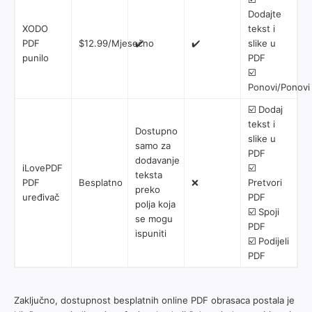
Dodajte
XODO
tekst i
PDF
$12.99/Mjesečno
✔️
✔️
slike u
punilo
PDF
☑️
Ponovi/Ponovi
☑️ Dodaj
tekst i
Dostupno
slike u
samo za
PDF
dodavanje
iLovePDF
☑️
teksta
PDF
Besplatno
❌
Pretvori
preko
uređivač
PDF
polja koja
☑️ Spoji
se mogu
PDF
ispuniti
☑️ Podijeli
PDF
Zaključno, dostupnost besplatnih online PDF obrasaca postala je