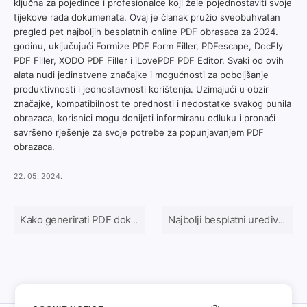
ključna za pojedince i profesionalce koji žele pojednostaviti svoje
tijekove rada dokumenata. Ovaj je članak pružio sveobuhvatan
pregled pet najboljih besplatnih online PDF obrasaca za 2024.
godinu, uključujući Formize PDF Form Filler, PDFescape, DocFly
PDF Filler, XODO PDF Filler i iLovePDF PDF Editor. Svaki od ovih
alata nudi jedinstvene značajke i mogućnosti za poboljšanje
produktivnosti i jednostavnosti korištenja. Uzimajući u obzir
značajke, kompatibilnost te prednosti i nedostatke svakog punila
obrazaca, korisnici mogu donijeti informiranu odluku i pronaći
savršeno rješenje za svoje potrebe za popunjavanjem PDF
obrazaca.
22. 05. 2024.
Kako generirati PDF dokument pomoću web obrazaca
Najbolji besplatni uređivači PDF obrazaca na mreži u 2024