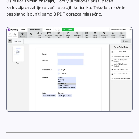
Osim korisničkih značajki, Docfly je također pristupačan i
zadovoljava zahtjeve većine svojih korisnika. Također, možete
besplatno ispuniti samo 3 PDF obrazca mjesečno.