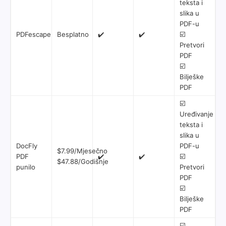
teksta i
slika u
PDF-u
PDFescape
Besplatno
✔️
✔️
☑️
Pretvori
PDF
☑️
Bilješke
PDF
☑️
Uređivanje
teksta i
slika u
DocFly
PDF-u
$7.99/Mjesečno
PDF
✔️
✔️
☑️
$47.88/Godišnje
punilo
Pretvori
PDF
☑️
Bilješke
PDF
☑️