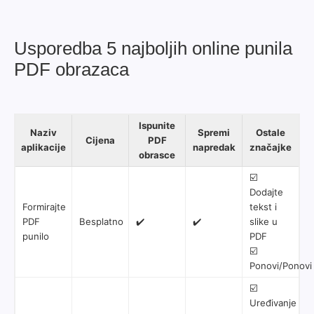
Usporedba 5 najboljih online punila
PDF obrazaca
Ispunite
Naziv
Spremi
Ostale
Cijena
PDF
aplikacije
napredak
značajke
obrasce
☑️
Dodajte
Formirajte
tekst i
PDF
Besplatno
✔️
✔️
slike u
punilo
PDF
☑️
Ponovi/Ponovi
☑️
Uređivanje