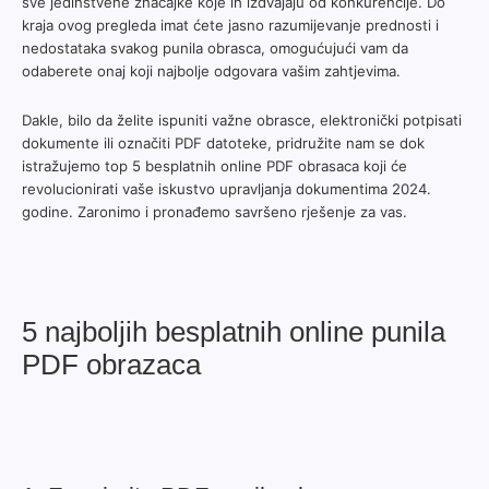
sve jedinstvene značajke koje ih izdvajaju od konkurencije. Do
kraja ovog pregleda imat ćete jasno razumijevanje prednosti i
nedostataka svakog punila obrasca, omogućujući vam da
odaberete onaj koji najbolje odgovara vašim zahtjevima.
Dakle, bilo da želite ispuniti važne obrasce, elektronički potpisati
dokumente ili označiti PDF datoteke, pridružite nam se dok
istražujemo top 5 besplatnih online PDF obrasaca koji će
revolucionirati vaše iskustvo upravljanja dokumentima 2024.
godine. Zaronimo i pronađemo savršeno rješenje za vas.
5 najboljih besplatnih online punila
PDF obrazaca