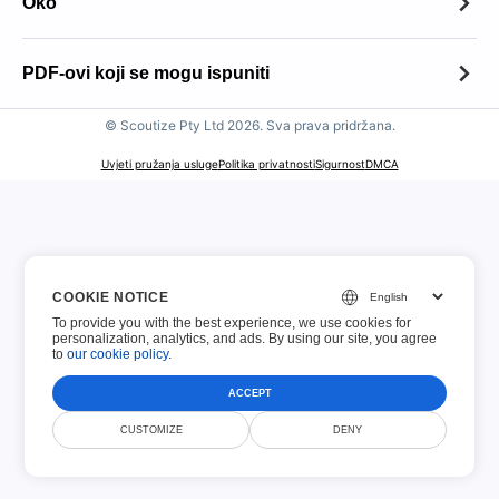
Oko
Oko
PDF-ovi koji se mogu ispuniti
Kontakt
© Scoutize Pty Ltd 2026. Sva prava pridržana.
PDF-ovi koji se mogu ispuniti
Politika zadržavanja datoteka
Uvjeti pružanja usluge
Politika privatnosti
Sigurnost
DMCA
100 najboljih obrazaca
Politika prihvatljivog korištenja
Porezni obrasci Porezne uprave
Obavijest o autorskim pravima
USCIS obrasci
COOKIE NOTICE
Obavijest o GDPR-u
To provide you with the best experience, we use cookies for
Obrazac za prijavu
personalization, analytics, and ads. By using our site, you agree
to
our cookie policy
.
Financijski obrasci
ACCEPT
CUSTOMIZE
DENY