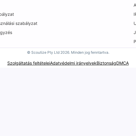
A
bályzat
I
sználási szabályzat
U
egyzés
J
P
© Scoutize Pty Ltd 2026. Minden jog fenntartva.
Szolgáltatás feltételei
Adatvédelmi irányelvek
Biztonság
DMCA