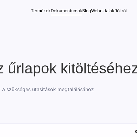
Termékek
Dokumentumok
Blog
Weboldalak
Ról ről
 űrlapok kitöltéséhe
t a szükséges utasítások megtalálásához
K