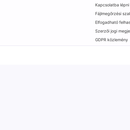
Kapcsolatba lépni
Fájlmegőrzési sza
Elfogadható felha
Szerzői jogi megj
GDPR közlemény