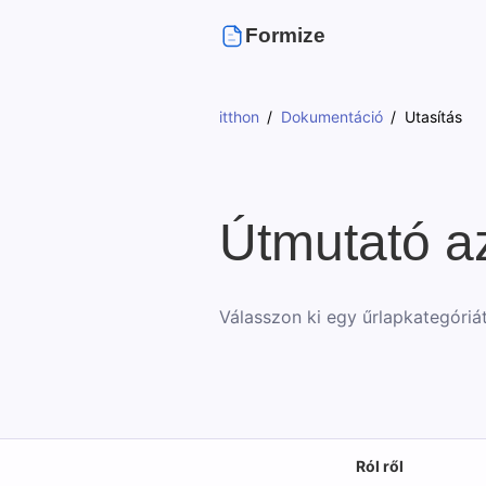
Formize
itthon
Dokumentáció
Utasítás
Útmutató az
Válasszon ki egy űrlapkategóriá
Ról ről