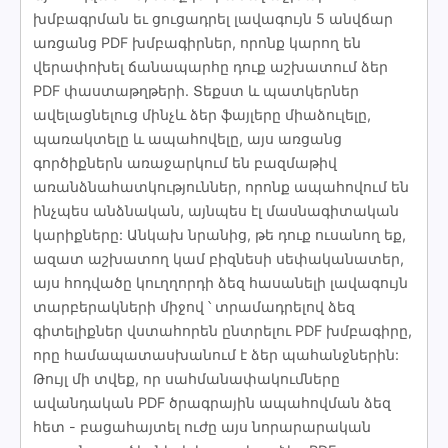
խմբագրման եւ ցուցադրել լավագույն 5 անվճար
առցանց PDF խմբագիրներ, որոնք կարող են
վերափոխել ճանապարհը դուք աշխատում ձեր
PDF փաստաթղթերի. Տեքստ և պատկերներ
ավելացնելուց մինչև ձեր ֆայլերը միաձուլելը,
պառակտելը և ապահովելը, այս առցանց
գործիքներն առաջարկում են բազմաթիվ
առանձնահատկություններ, որոնք ապահովում են
ինչպես անձնական, այնպես էլ մասնագիտական
կարիքները: Անկախ նրանից, թե դուք ուսանող եք,
ազատ աշխատող կամ բիզնեսի սեփականատեր,
այս հոդվածը կուղղորդի ձեզ հասանելի լավագույն
տարբերակների միջով ՝ տրամադրելով ձեզ
գիտելիքներ վստահորեն ընտրելու PDF խմբագիրը,
որը համապատասխանում է ձեր պահանջներին:
Թույլ մի տվեք, որ սահմանափակումները
ավանդական PDF ծրագրային ապահովման ձեզ
հետ - բացահայտել ուժը այս նորարարական