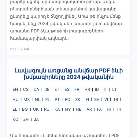
բարձրացնել արտադրողականությունը: Առկա
ընտրանքների լայն տեսականիով, լավագույնը
ընտրելը կարող է ճնշող լինել: Ահա թե ինչու մենք
կազմել ենք 2024 թվականի լավագույն 5 անվճար
առցանց PDF ձևաթղթերի լրացուցիչների
համապարփակ ակնարկ:
22.05.2024
Լավագույն առցանց անվճար PDF ձևի
խմբագիրները 2024 թվականին
EN
CS
DA
DE
ET
ES
FR
HR
ID
IT
LT
HU
MS
NL
PL
PT
RO
SK
FI
SV
VI
TR
EL
BG
UK
RU
KA
HE
AR
FA
HI
TH
HY
KO
ZH
JA
Այս հոդվածում, մենք խորանալ աշխարհում PDF