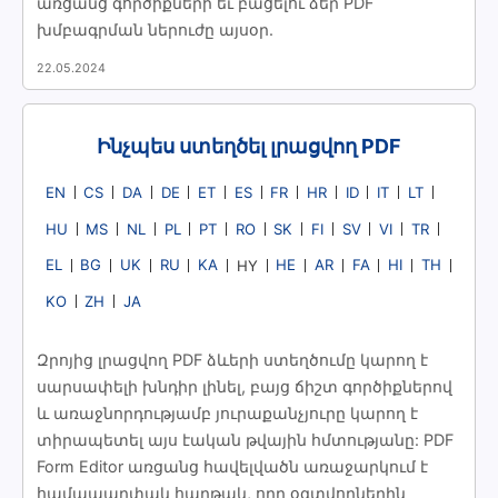
առցանց գործիքների եւ բացելու ձեր PDF
խմբագրման ներուժը այսօր.
22.05.2024
Ինչպես ստեղծել լրացվող PDF
EN
CS
DA
DE
ET
ES
FR
HR
ID
IT
LT
HU
MS
NL
PL
PT
RO
SK
FI
SV
VI
TR
EL
BG
UK
RU
KA
HE
AR
FA
HI
TH
HY
KO
ZH
JA
Զրոյից լրացվող PDF ձևերի ստեղծումը կարող է
սարսափելի խնդիր լինել, բայց ճիշտ գործիքներով
և առաջնորդությամբ յուրաքանչյուրը կարող է
տիրապետել այս էական թվային հմտությանը: PDF
Form Editor առցանց հավելվածն առաջարկում է
համապարփակ հարթակ, որը օգտվողներին