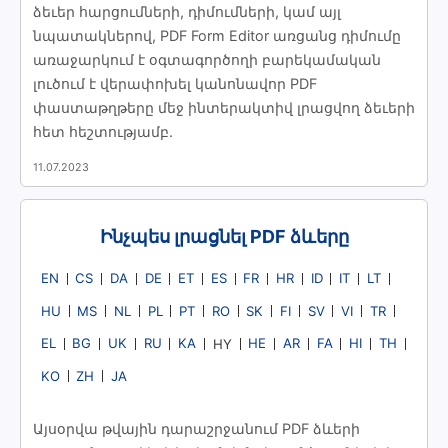
ձեւեր հարցումների, դիմումների, կամ այլ
նպատակներով, PDF Form Editor առցանց դիմումը
առաջարկում է օգտագործողի բարեկամական
լուծում է վերափոխել կանոնավոր PDF
փաստաթղթերը մեջ ինտերակտիվ լրացվող ձեւերի
հետ հեշտությամբ.
11.07.2023
Ինչպես լրացնել PDF ձևերը
EN
CS
DA
DE
ET
ES
FR
HR
ID
IT
LT
HU
MS
NL
PL
PT
RO
SK
FI
SV
VI
TR
EL
BG
UK
RU
KA
HE
AR
FA
HI
TH
HY
KO
ZH
JA
Այսօրվա թվային դարաշրջանում PDF ձևերի