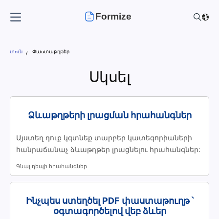
Formize
տուն
Փաստաթղթեր
Սկսել
Ձևաթղթերի լրացման հրահանգներ
Այստեղ դուք կգտնեք տարբեր կատեգորիաների
հանրաճանաչ ձևաթղթեր լրացնելու հրահանգներ:
Գնալ դեպի հրահանգներ
Ինչպես ստեղծել PDF փաստաթուղթ ՝
օգտագործելով վեբ ձևեր