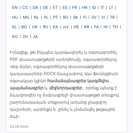
EN
CS
DA
DE
ET
ES
FR
HR
ID
IT
LT
HU
MS
NL
PL
PT
RO
SK
FI
SV
VI
TR
EL
BG
UK
RU
KA
HE
AR
FA
HI
TH
HY
KO
ZH
JA
Իմացեք, թե ինչպես կարգավորել և օգտագործել
PDF փաստաթղթերի ստեղծումը, օգտագործելով
Վեբ ձևեր, օգտագործելով փաստաթղթերի
կաղապարներ DOCX ձևաչափով: Այս ֆունկցիան
օգտակար կլինի
համաձայնագրեր կազմելիս
,
պայմանագրեր
և
միջնորդագրեր
, որոնք պետք է
ձևավորվեն ոչ խմբագրելի փաստաթղթի տեսքով
շարունակական տեքստով առանց լրացվող
դաշտերի, այսինքն ե. լինել և չնմանվել թղթային
ձևի։
20.06.2024