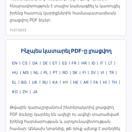
հնարավորություն է տալիս նախագծել և կառուցել
իրենց հատուկ կարիքներին համապատասխան
լրացվող PDF ձևեր:
11.07.2023
Ինչպես կատարել PDF-ը լրացվող
EN
CS
DA
DE
ET
ES
FR
HR
ID
IT
LT
HU
MS
NL
PL
PT
RO
SK
FI
SV
VI
TR
EL
BG
UK
RU
KA
HE
AR
FA
HI
TH
HY
KO
ZH
JA
Թվային դարաշրջանում ինտերակտիվ լրացվող
PDF ձևերը դարձել են ավելի ու ավելի տարածված
իրենց հարմարության և արդյունավետության
համար: Անկախ նրանից, թե դուք պետք է ստեղծել