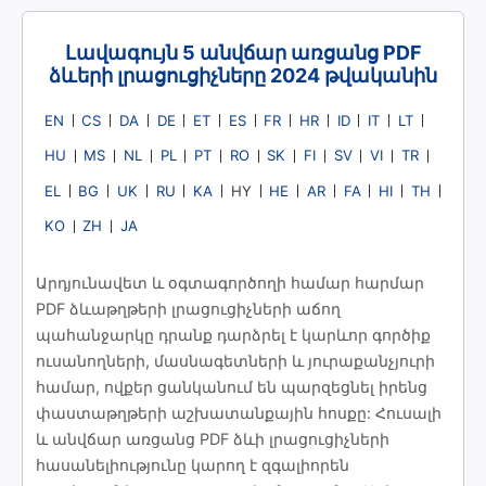
Լավագույն 5 անվճար առցանց PDF
ձևերի լրացուցիչները 2024 թվականին
EN
CS
DA
DE
ET
ES
FR
HR
ID
IT
LT
HU
MS
NL
PL
PT
RO
SK
FI
SV
VI
TR
EL
BG
UK
RU
KA
HE
AR
FA
HI
TH
HY
KO
ZH
JA
Արդյունավետ և օգտագործողի համար հարմար
PDF ձևաթղթերի լրացուցիչների աճող
պահանջարկը դրանք դարձրել է կարևոր գործիք
ուսանողների, մասնագետների և յուրաքանչյուրի
համար, ովքեր ցանկանում են պարզեցնել իրենց
փաստաթղթերի աշխատանքային հոսքը: Հուսալի
և անվճար առցանց PDF ձևի լրացուցիչների
հասանելիությունը կարող է զգալիորեն