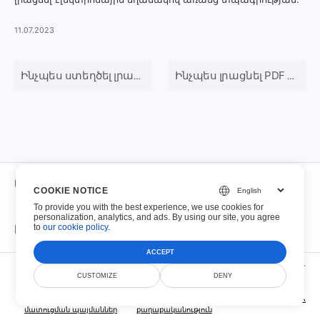
11.07.2023
Ինչպես ստեղծել լրացվող PDF
Ինչպես լրացնել PDF ձևերը
Մասին
COOKIE NOTICE
To provide you with the best experience, we use cookies for
personalization, analytics, and ads. By using our site, you agree
Մասին
to
our cookie policy
.
Լցվող PDF-ներ
Կապ
ACCEPT
© Scoutize Pty Ltd 2026. Բոլոր իրավունքները պաշտպանված են.
Լցվող PDF-ներ
CUSTOMIZE
DENY
Ֆայլերի պահպանման քաղաքականություն
Ծառայությունների
Գաղտնիության
Լավագույն 100 ձևեր
Անվտանգություն
DMCA
մատուցման պայմաններ
քաղաքականություն
Ընդունելի օգտագործման քաղաքականություն