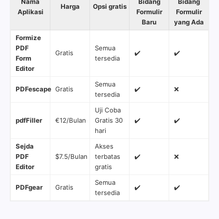
Nama
Bidang
Bidang
Harga
Opsi gratis
Aplikasi
Formulir
Formulir
Baru
yang Ada
Formize
PDF
Semua
Gratis
✔️
✔️
Form
tersedia
Editor
Semua
PDFescape
Gratis
✔️
❌
tersedia
Uji Coba
pdfFiller
€12/Bulan
Gratis 30
✔️
✔️
hari
Sejda
Akses
PDF
$7.5/Bulan
terbatas
✔️
❌
Editor
gratis
Semua
PDFgear
Gratis
✔️
✔️
tersedia