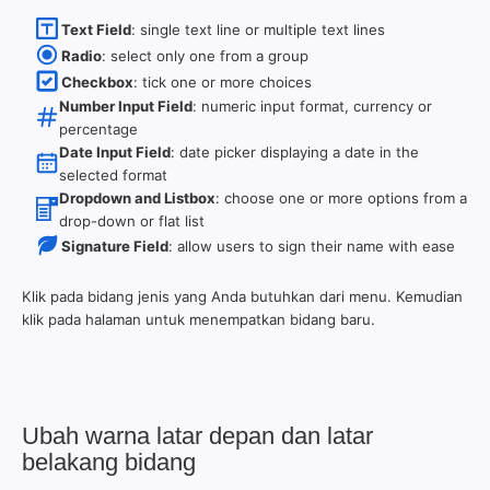
Text Field
: single text line or multiple text lines
Radio
: select only one from a group
Checkbox
: tick one or more choices
Number Input Field
: numeric input format, currency or
percentage
Date Input Field
: date picker displaying a date in the
selected format
Dropdown and Listbox
: choose one or more options from a
drop-down or flat list
Signature Field
: allow users to sign their name with ease
Klik pada bidang jenis yang Anda butuhkan dari menu. Kemudian
klik pada halaman untuk menempatkan bidang baru.
Ubah warna latar depan dan latar
belakang bidang