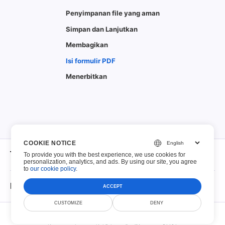
Penyimpanan file yang aman
Simpan dan Lanjutkan
Membagikan
Isi formulir PDF
Menerbitkan
COOKIE NOTICE
Tentang
To provide you with the best experience, we use cookies for
personalization, analytics, and ads. By using our site, you agree
to
our cookie policy
.
Tentang
PDF yang dapat diisi
ACCEPT
Kontak
CUSTOMIZE
DENY
© Scoutize Pty Ltd 2026. Semua Hak Dilindungi Undang-Undang.
PDF yang dapat diisi