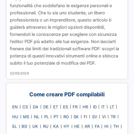
funzionalità che soddisfano le esigenze personali e
professionali. Che tu sia uno studente, un libero
professionista o un imprenditore, questo articolo ti
guiderà attraverso le migliori opzioni disponibili,
fornendoti le conoscenze per scegliere con sicurezza
l'editor PDF più adatto alle tue esigenze. Non lasciarti
frenare dai limiti dei tradizionali software PDF: scopri la
potenza di questi innovativi strumenti online e sblocca
subito il tuo potenziale di modifica dei PDF.
22/05/2024
Come creare PDF compilabili
EN
CS
DA
DE
ET
ES
FR
HR
ID
LT
IT
HU
MS
NL
PL
PT
RO
SK
FI
SV
VI
TR
EL
BG
UK
RU
KA
HY
HE
AR
FA
HI
TH