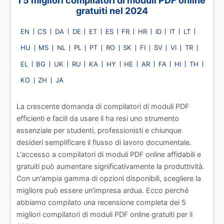
I 5 migliori compilatori di moduli PDF online
gratuiti nel 2024
EN
CS
DA
DE
ET
ES
FR
HR
ID
LT
IT
HU
MS
NL
PL
PT
RO
SK
FI
SV
VI
TR
EL
BG
UK
RU
KA
HY
HE
AR
FA
HI
TH
KO
ZH
JA
La crescente domanda di compilatori di moduli PDF
efficienti e facili da usare li ha resi uno strumento
essenziale per studenti, professionisti e chiunque
desideri semplificare il flusso di lavoro documentale.
L'accesso a compilatori di moduli PDF online affidabili e
gratuiti può aumentare significativamente la produttività.
Con un'ampia gamma di opzioni disponibili, scegliere la
migliore può essere un'impresa ardua. Ecco perché
abbiamo compilato una recensione completa dei 5
migliori compilatori di moduli PDF online gratuiti per il