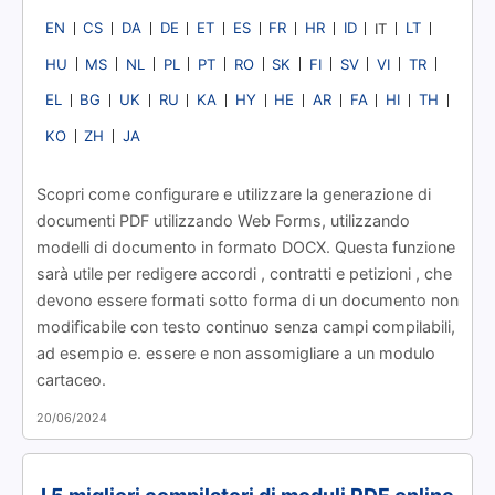
EN
CS
DA
DE
ET
ES
FR
HR
ID
LT
IT
HU
MS
NL
PL
PT
RO
SK
FI
SV
VI
TR
EL
BG
UK
RU
KA
HY
HE
AR
FA
HI
TH
KO
ZH
JA
Scopri come configurare e utilizzare la generazione di
documenti PDF utilizzando Web Forms, utilizzando
modelli di documento in formato DOCX. Questa funzione
sarà utile per redigere accordi
, contratti
e petizioni
, che
devono essere formati sotto forma di un documento non
modificabile con testo continuo senza campi compilabili,
ad esempio e. essere e non assomigliare a un modulo
cartaceo.
20/06/2024