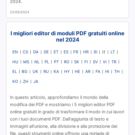
2024.
22/05/2024
I migliori editor di moduli PDF gratuiti online
nel 2024
EN
CS
DA
DE
ET
ES
FR
HR
ID
LT
IT
HU
MS
NL
PL
PT
RO
SK
FI
SV
VI
TR
EL
BG
UK
RU
KA
HY
HE
AR
FA
HI
TH
KO
ZH
JA
In questo articolo, approfondiamo il mondo della
modifica dei PDF e mostriamo i 5 migliori editor PDF
online gratuiti in grado di trasformare il modo in cui lavori
con i tuoi documenti PDF. Dall'aggiunta di testo e
immagini all'unione, alla divisione e alla protezione dei
file, questi strumenti online offrono una miriade di