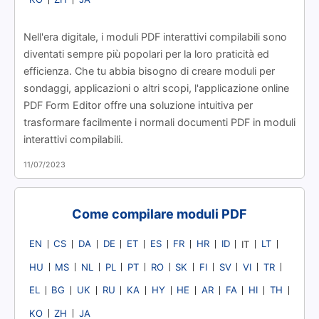
Nell'era digitale, i moduli PDF interattivi compilabili sono
diventati sempre più popolari per la loro praticità ed
efficienza. Che tu abbia bisogno di creare moduli per
sondaggi, applicazioni o altri scopi, l'applicazione online
PDF Form Editor offre una soluzione intuitiva per
trasformare facilmente i normali documenti PDF in moduli
interattivi compilabili.
11/07/2023
Come compilare moduli PDF
EN
CS
DA
DE
ET
ES
FR
HR
ID
LT
IT
HU
MS
NL
PL
PT
RO
SK
FI
SV
VI
TR
EL
BG
UK
RU
KA
HY
HE
AR
FA
HI
TH
KO
ZH
JA