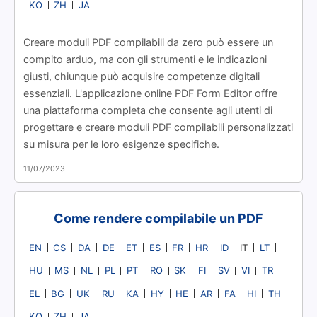
KO
ZH
JA
Creare moduli PDF compilabili da zero può essere un
compito arduo, ma con gli strumenti e le indicazioni
giusti, chiunque può acquisire competenze digitali
essenziali. L'applicazione online PDF Form Editor offre
una piattaforma completa che consente agli utenti di
progettare e creare moduli PDF compilabili personalizzati
su misura per le loro esigenze specifiche.
11/07/2023
Come rendere compilabile un PDF
EN
CS
DA
DE
ET
ES
FR
HR
ID
LT
IT
HU
MS
NL
PL
PT
RO
SK
FI
SV
VI
TR
EL
BG
UK
RU
KA
HY
HE
AR
FA
HI
TH
KO
ZH
JA