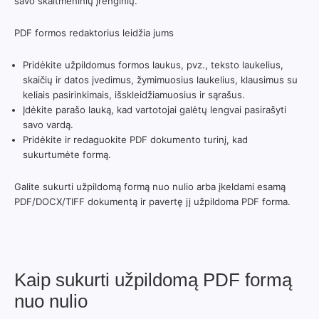
savo skaitmeninių įrenginių.
PDF formos redaktorius leidžia jums
Pridėkite užpildomus formos laukus, pvz., teksto laukelius,
skaičių ir datos įvedimus, žymimuosius laukelius, klausimus su
keliais pasirinkimais, išskleidžiamuosius ir sąrašus.
Įdėkite parašo lauką, kad vartotojai galėtų lengvai pasirašyti
savo vardą.
Pridėkite ir redaguokite PDF dokumento turinį, kad
sukurtumėte formą.
Galite sukurti užpildomą formą nuo nulio arba įkeldami esamą
PDF/DOCX/TIFF dokumentą ir pavertę jį užpildoma PDF forma.
Kaip sukurti užpildomą PDF formą
nuo nulio