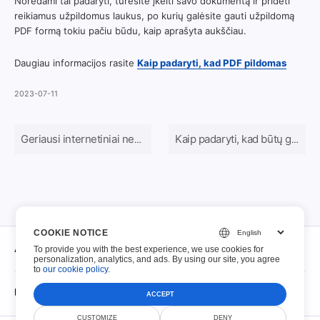
Norėdami tai padaryti, turėsite įkelti savo dokumentą ir pridėti
reikiamus užpildomus laukus, po kurių galėsite gauti užpildomą
PDF formą tokiu pačiu būdu, kaip aprašyta aukščiau.
Daugiau informacijos rasite
Kaip padaryti, kad PDF pildomas
2023-07-11
Geriausi internetiniai nemokami PDF formų redaktoriai 2024 m
Kaip padaryti, kad būtų galima užpildyti PDF
COOKIE NOTICE
Apie
To provide you with the best experience, we use cookies for
personalization, analytics, and ads. By using our site, you agree
to
our cookie policy
.
Apie
Užpildomi PDF failai
ACCEPT
kontaktas
CUSTOMIZE
DENY