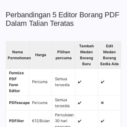
Perbandingan 5 Editor Borang PDF
Dalam Talian Teratas
Tambah
Edit
Nama
Pilihan
Medan
Medan
Harga
Permohonan
percuma
Borang
Borang
Baru
Sedia Ada
Formize
PDF
Semua
Percuma
✔️
✔️
Form
tersedia
Editor
Semua
PDFescape
Percuma
✔️
❌
tersedia
Percubaan
PDFiller
€12/Bulan
30 hari
✔️
✔️
percuma