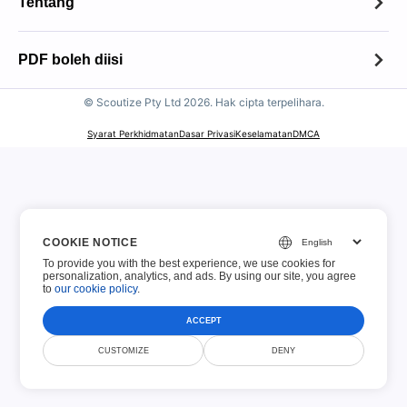
Tentang
Tentang
PDF boleh diisi
Kenalan
© Scoutize Pty Ltd 2026. Hak cipta terpelihara.
PDF boleh diisi
Dasar Pengekalan Fail
Syarat Perkhidmatan
Dasar Privasi
Keselamatan
DMCA
100 Borang Teratas
Dasar Penggunaan Boleh Diterima
Borang Cukai IRS
Notis Hak Cipta
Borang USCIS
COOKIE NOTICE
Notis GDPR
To provide you with the best experience, we use cookies for
Borang permohonan
personalization, analytics, and ads. By using our site, you agree
to
our cookie policy
.
Borang Kewangan
ACCEPT
CUSTOMIZE
DENY