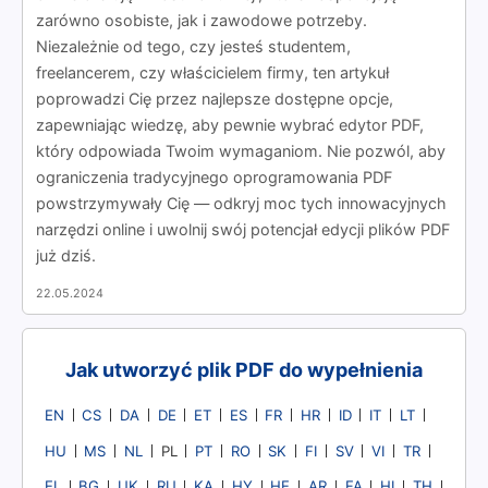
zarówno osobiste, jak i zawodowe potrzeby.
Niezależnie od tego, czy jesteś studentem,
freelancerem, czy właścicielem firmy, ten artykuł
poprowadzi Cię przez najlepsze dostępne opcje,
zapewniając wiedzę, aby pewnie wybrać edytor PDF,
który odpowiada Twoim wymaganiom. Nie pozwól, aby
ograniczenia tradycyjnego oprogramowania PDF
powstrzymywały Cię — odkryj moc tych innowacyjnych
narzędzi online i uwolnij swój potencjał edycji plików PDF
już dziś.
22.05.2024
Jak utworzyć plik PDF do wypełnienia
EN
CS
DA
DE
ET
ES
FR
HR
ID
IT
LT
HU
MS
NL
PT
RO
SK
FI
SV
VI
TR
PL
EL
BG
UK
RU
KA
HY
HE
AR
FA
HI
TH