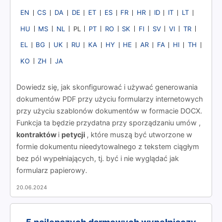
EN
CS
DA
DE
ET
ES
FR
HR
ID
IT
LT
HU
MS
NL
PT
RO
SK
FI
SV
VI
TR
PL
EL
BG
UK
RU
KA
HY
HE
AR
FA
HI
TH
KO
ZH
JA
Dowiedz się, jak skonfigurować i używać generowania
dokumentów PDF przy użyciu formularzy internetowych
przy użyciu szablonów dokumentów w formacie DOCX.
Funkcja ta będzie przydatna przy sporządzaniu umów
,
kontraktów
i
petycji
, które muszą być utworzone w
formie dokumentu nieedytowalnego z tekstem ciągłym
bez pól wypełniających, tj. być i nie wyglądać jak
formularz papierowy.
20.06.2024