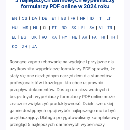
5 najlepszych darmowych wypełniaczy
formularzy PDF online w 2024 roku
EN
CS
DA
DE
ET
ES
FR
HR
ID
IT
LT
HU
MS
NL
PT
RO
SK
FI
SV
VI
TR
PL
EL
BG
UK
RU
KA
HY
HE
AR
FA
HI
TH
KO
ZH
JA
Rosnące zapotrzebowanie na wydajne i przyjazne dla
użytkownika wypełniacze formularzy PDF sprawiło, że
stały się one niezbędnym narzędziem dla studentów,
profesjonalistów i każdego, kto chce usprawnić
przepływ dokumentów. Dostęp do niezawodnych i
bezpłatnych wypełniaczy formularzy PDF online może
znacznie zwiększyć produktywność. Dzięki szerokiej
gamie dostępnych opcji wybór najlepszego może być
przytłaczający. Dlatego przygotowaliśmy kompleksowy
przegląd 5 najlepszych darmowych wypełniaczy