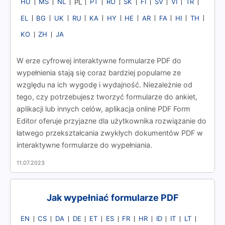
HU
MS
NL
PT
RO
SK
FI
SV
VI
TR
PL
EL
BG
UK
RU
KA
HY
HE
AR
FA
HI
TH
KO
ZH
JA
W erze cyfrowej interaktywne formularze PDF do
wypełnienia stają się coraz bardziej popularne ze
względu na ich wygodę i wydajność. Niezależnie od
tego, czy potrzebujesz tworzyć formularze do ankiet,
aplikacji lub innych celów, aplikacja online PDF Form
Editor oferuje przyjazne dla użytkownika rozwiązanie do
łatwego przekształcania zwykłych dokumentów PDF w
interaktywne formularze do wypełniania.
11.07.2023
Jak wypełniać formularze PDF
EN
CS
DA
DE
ET
ES
FR
HR
ID
IT
LT