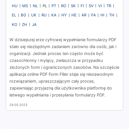
HU
MS
NL
PT
RO
SK
FI
SV
VI
TR
PL
EL
BG
UK
RU
KA
HY
HE
AR
FA
HI
TH
KO
ZH
JA
W dzisiejszej erze cyfrowej wypełnianie formularzy PDF
stało się niezbędnym zadaniem zarówno dla osób, jak i
organizacji. Jednak proces ten często może być
czasochłonny i mylący, zwłaszcza w przypadku
złożonych form i ograniczonych zasobów. Na szczęście
aplikacja online PDF Form Filler staje się niezawodnym
rozwiązaniem, upraszczającym cały proces,
zapewniając przyjazną dla użytkownika platformę do
łatwego wypełniania i przesyłania formularzy PDF.
29.05.2023