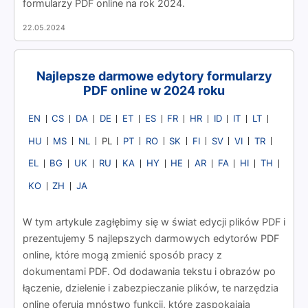
formularzy PDF online na rok 2024.
22.05.2024
Najlepsze darmowe edytory formularzy
PDF online w 2024 roku
EN
CS
DA
DE
ET
ES
FR
HR
ID
IT
LT
HU
MS
NL
PT
RO
SK
FI
SV
VI
TR
PL
EL
BG
UK
RU
KA
HY
HE
AR
FA
HI
TH
KO
ZH
JA
W tym artykule zagłębimy się w świat edycji plików PDF i
prezentujemy 5 najlepszych darmowych edytorów PDF
online, które mogą zmienić sposób pracy z
dokumentami PDF. Od dodawania tekstu i obrazów po
łączenie, dzielenie i zabezpieczanie plików, te narzędzia
online oferują mnóstwo funkcji, które zaspokajają