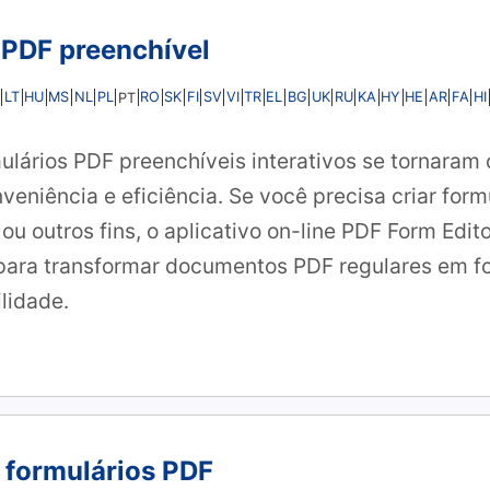
PDF preenchível
LT
HU
MS
NL
PL
RO
SK
FI
SV
VI
TR
EL
BG
UK
RU
KA
HY
HE
AR
FA
HI
PT
rmulários PDF preenchíveis interativos se tornaram
veniência e eficiência. Se você precisa criar form
 ou outros fins, o aplicativo on-line PDF Form Edi
 para transformar documentos PDF regulares em fo
lidade.
formulários PDF