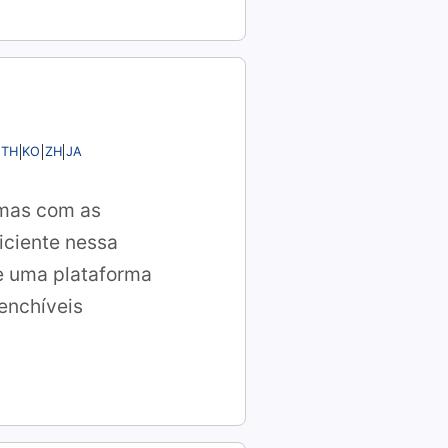
TH
KO
ZH
JA
, mas com as
iciente nessa
ce uma plataforma
eenchíveis