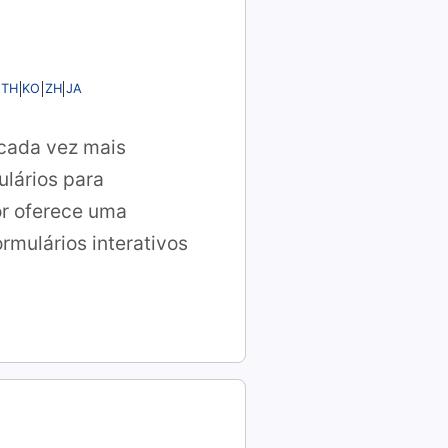
TH
KO
ZH
JA
 cada vez mais
ulários para
tor oferece uma
rmulários interativos