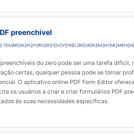
DF preenchível
LT
HU
MS
NL
PL
RO
SK
FI
SV
VI
TR
EL
BG
UK
RU
KA
HY
HE
AR
FA
HI
PT
 preenchíveis do zero pode ser uma tarefa difícil
tação certas, qualquer pessoa pode se tornar prof
sencial. O aplicativo online PDF Form Editor ofere
ta os usuários a criar e criar formulários PDF pr
tados às suas necessidades específicas.