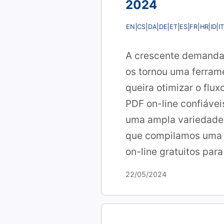
2024
EN
CS
DA
DE
ET
ES
FR
HR
ID
IT
A crescente demanda 
os tornou uma ferrame
queira otimizar o flu
PDF on-line confiávei
uma ampla variedade d
que compilamos uma a
on-line gratuitos par
22/05/2024