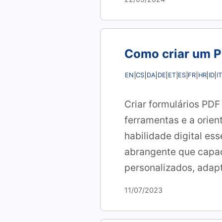
Como criar um P
EN
CS
DA
DE
ET
ES
FR
HR
ID
IT
Criar formulários PDF
ferramentas e a orien
habilidade digital es
abrangente que capaci
personalizados, adap
11/07/2023