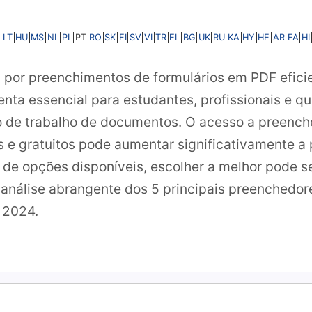
LT
HU
MS
NL
PL
RO
SK
FI
SV
VI
TR
EL
BG
UK
RU
KA
HY
HE
AR
FA
HI
PT
por preenchimentos de formulários em PDF eficie
nta essencial para estudantes, profissionais e q
xo de trabalho de documentos. O acesso a preench
s e gratuitos pode aumentar significativamente a
e opções disponíveis, escolher a melhor pode ser d
nálise abrangente dos 5 principais preenchedore
a 2024.