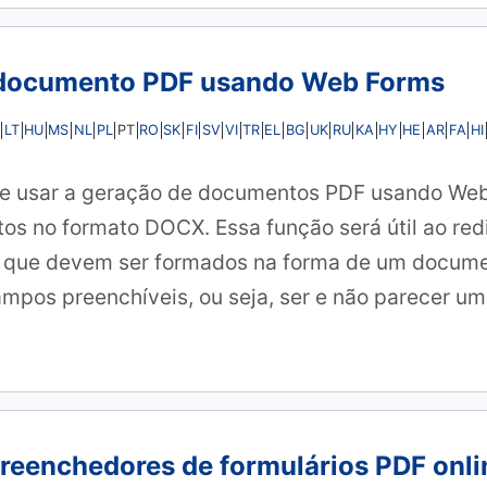
documento PDF usando Web Forms
LT
HU
MS
NL
PL
RO
SK
FI
SV
VI
TR
EL
BG
UK
RU
KA
HY
HE
AR
FA
HI
PT
 e usar a geração de documentos PDF usando We
s no formato DOCX. Essa função será útil ao red
, que devem ser formados na forma de um docume
mpos preenchíveis, ou seja, ser e não parecer um
preenchedores de formulários PDF onli