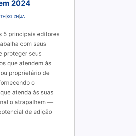
e em 2024
TH
KO
ZH
JA
5 principais editores
rabalha com seus
e proteger seus
sos que atendem às
ou proprietário de
 fornecendo o
 que atenda às suas
onal o atrapalhem —
potencial de edição