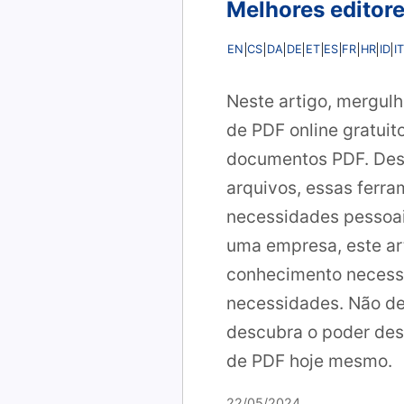
Melhores editore
EN
CS
DA
DE
ET
ES
FR
HR
ID
IT
Neste artigo, mergul
de PDF online gratui
documentos PDF. Desde
arquivos, essas ferr
necessidades pessoais
uma empresa, este art
conhecimento necessá
necessidades. Não de
descubra o poder dess
de PDF hoje mesmo.
22/05/2024