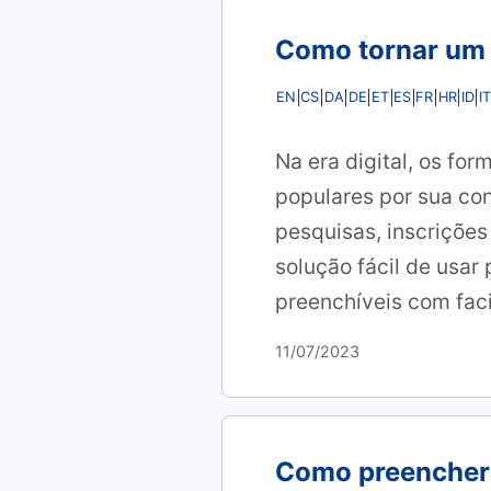
Como tornar um 
EN
CS
DA
DE
ET
ES
FR
HR
ID
IT
Na era digital, os fo
populares por sua con
pesquisas, inscrições
solução fácil de usar
preenchíveis com faci
11/07/2023
Como preencher 