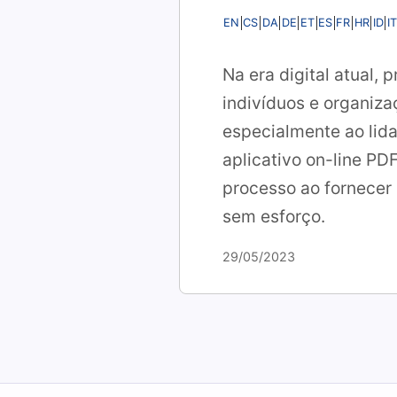
EN
CS
DA
DE
ET
ES
FR
HR
ID
IT
Na era digital atual,
indivíduos e organiz
especialmente ao lida
aplicativo on-line PD
processo ao fornecer 
sem esforço.
29/05/2023