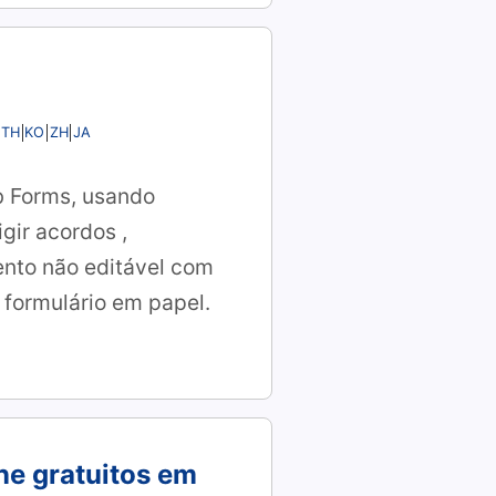
TH
KO
ZH
JA
b Forms, usando
igir acordos
,
nto não editável com
 formulário em papel.
ne gratuitos em