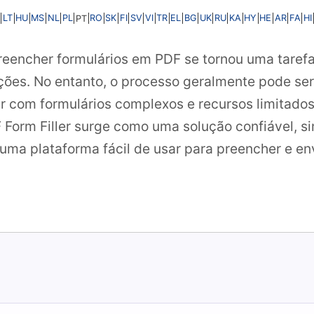
LT
HU
MS
NL
PL
RO
SK
FI
SV
VI
TR
EL
BG
UK
RU
KA
HY
HE
AR
FA
HI
PT
 preencher formulários em PDF se tornou uma taref
ações. No entanto, o processo geralmente pode se
r com formulários complexos e recursos limitados
F Form Filler surge como uma solução confiável, s
uma plataforma fácil de usar para preencher e en