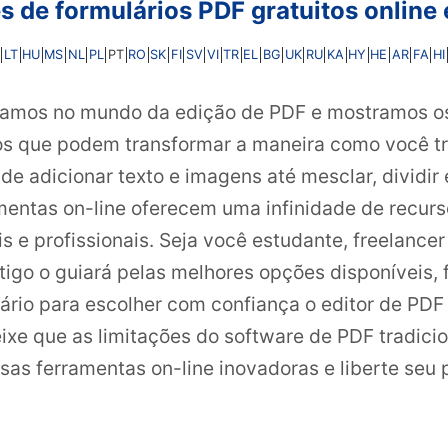
s de formulários PDF gratuitos onlin
LT
HU
MS
NL
PL
RO
SK
FI
SV
VI
TR
EL
BG
UK
RU
KA
HY
HE
AR
FA
HI
PT
hamos no mundo da edição de PDF e mostramos os 
tos que podem transformar a maneira como você t
 adicionar texto e imagens até mesclar, dividir 
amentas on-line oferecem uma infinidade de recur
 e profissionais. Seja você estudante, freelancer 
igo o guiará pelas melhores opções disponíveis,
rio para escolher com confiança o editor de PDF
ixe que as limitações do software de PDF tradici
as ferramentas on-line inovadoras e liberte seu 