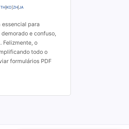
TH
KO
ZH
JA
a essencial para
r demorado e confuso,
. Felizmente, o
implificando todo o
viar formulários PDF