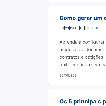
Como gerar um 
EN
CS
DA
DE
ET
ES
FR
HR
ID
IT
Aprenda a configurar
modelos de documento
contratos
e petições
texto contínuo sem ca
20/06/2024
Os 5 principais 