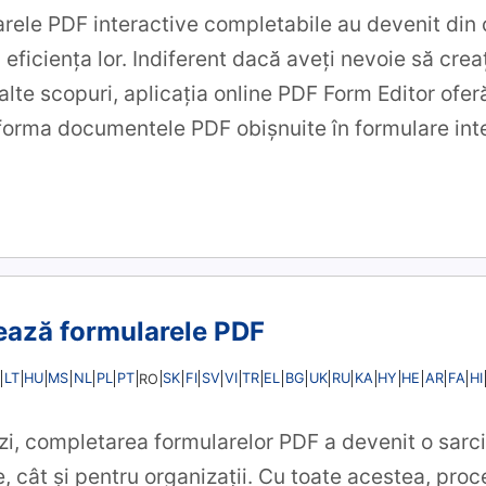
larele PDF interactive completabile au devenit din
eficiența lor. Indiferent dacă aveți nevoie să crea
 alte scopuri, aplicația online PDF Form Editor ofer
nsforma documentele PDF obișnuite în formulare int
ază formularele PDF
LT
HU
MS
NL
PL
PT
SK
FI
SV
VI
TR
EL
BG
UK
RU
KA
HY
HE
AR
FA
HI
RO
ăzi, completarea formularelor PDF a devenit o sarci
, cât și pentru organizații. Cu toate acestea, proc