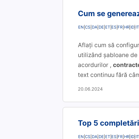
Cum se genereaz
EN
CS
DA
DE
ET
ES
FR
HR
ID
IT
Aflați cum să configu
utilizând șabloane de
acordurilor
,
contract
text continuu fără câm
20.06.2024
Top 5 completări
EN
CS
DA
DE
ET
ES
FR
HR
ID
IT