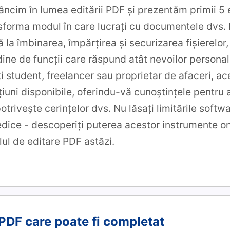
dâncim în lumea editării PDF și prezentăm primii 5 
nsforma modul în care lucrați cu documentele dvs.
ă la îmbinarea, împărțirea și securizarea fișierelo
dine de funcții care răspund atât nevoilor personale
i student, freelancer sau proprietar de afaceri, ac
iuni disponibile, oferindu-vă cunoștințele pentru 
otrivește cerințelor dvs. Nu lăsați limitările softw
edice - descoperiți puterea acestor instrumente on
ul de editare PDF astăzi.
DF care poate fi completat