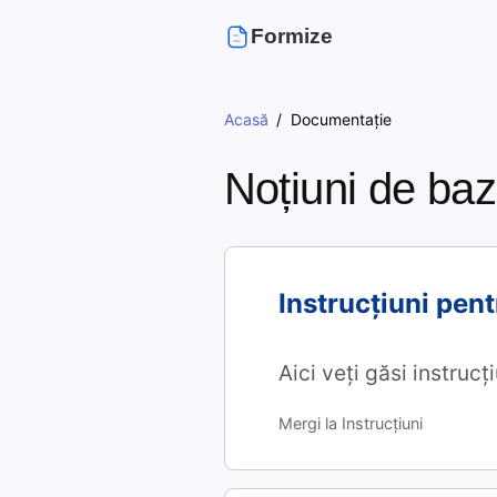
Formize
Acasă
Documentație
Noțiuni de ba
Instrucțiuni pen
Aici veți găsi instruc
Mergi la Instrucțiuni