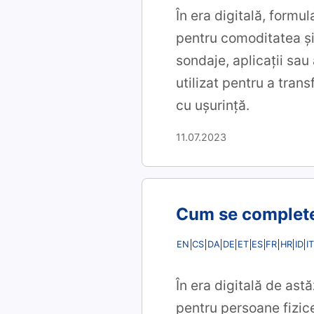
În era digitală, formu
pentru comoditatea și 
sondaje, aplicații sau
utilizat pentru a tra
cu ușurință.
11.07.2023
Cum se complete
EN
CS
DA
DE
ET
ES
FR
HR
ID
IT
În era digitală de ast
pentru persoane fizice