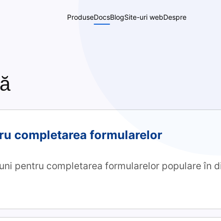
Produse
Docs
Blog
Site-uri web
Despre
ză
tru completarea formularelor
țiuni pentru completarea formularelor populare în di