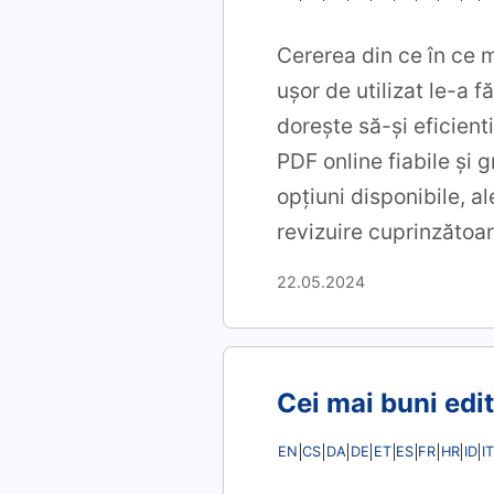
Cererea din ce în ce 
ușor de utilizat le-a f
dorește să-și eficient
PDF online fiabile și 
opțiuni disponibile, a
revizuire cuprinzătoa
22.05.2024
Cei mai buni edi
EN
CS
DA
DE
ET
ES
FR
HR
ID
IT