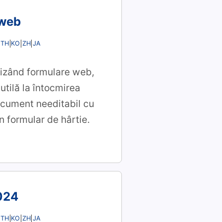
 web
TH
KO
ZH
JA
ilizând formulare web,
tilă la întocmirea
ocument needitabil cu
n formular de hârtie.
2024
TH
KO
ZH
JA