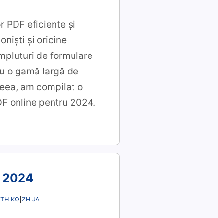
r PDF eficiente și
oniști și oricine
umpluturi de formulare
 Cu o gamă largă de
ceea, am compilat o
DF online pentru 2024.
n 2024
TH
KO
ZH
JA