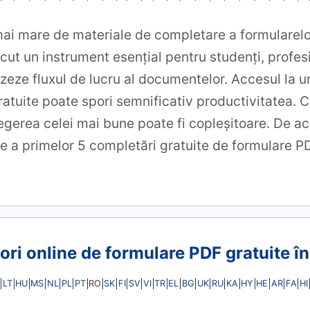
mai mare de materiale de completare a formularelo
ăcut un instrument esențial pentru studenți, profesi
izeze fluxul de lucru al documentelor. Accesul la 
gratuite poate spori semnificativ productivitatea.
legerea celei mai bune poate fi copleșitoare. De a
re a primelor 5 completări gratuite de formulare P
tori online de formulare PDF gratuite î
LT
HU
MS
NL
PL
PT
SK
FI
SV
VI
TR
EL
BG
UK
RU
KA
HY
HE
AR
FA
HI
RO