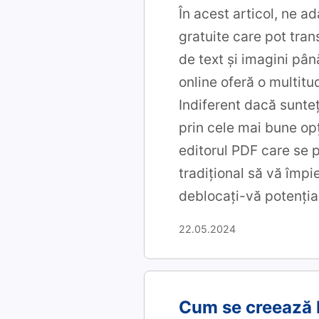
În acest articol, ne a
gratuite care pot tra
de text și imagini pân
online oferă o multitu
Indiferent dacă sunteț
prin cele mai bune opț
editorul PDF care se p
tradițional să vă împi
deblocați-vă potențial
22.05.2024
Cum se creează P