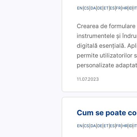
EN
CS
DA
DE
ET
ES
FR
HR
ID
IT
Crearea de formulare 
instrumentele și îndru
digitală esențială. Ap
permite utilizatorilor
personalizate adaptate
11.07.2023
Cum se poate co
EN
CS
DA
DE
ET
ES
FR
HR
ID
IT