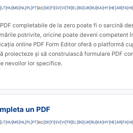
LT
HU
MS
NL
PL
PT
SK
FI
SV
VI
TR
EL
BG
UK
RU
KA
HY
HE
AR
FA
HI
RO
PDF completabile de la zero poate fi o sarcină de
mările potrivite, oricine poate deveni competent î
licația online PDF Form Editor oferă o platformă c
 să proiecteze și să construiască formulare PDF co
 nevoilor lor specifice.
mpleta un PDF
LT
HU
MS
NL
PL
PT
SK
FI
SV
VI
TR
EL
BG
UK
RU
KA
HY
HE
AR
FA
HI
RO