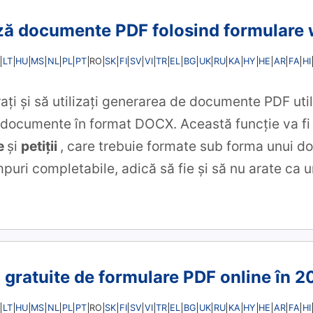
ă documente PDF folosind formulare
LT
HU
MS
NL
PL
PT
SK
FI
SV
VI
TR
EL
BG
UK
RU
KA
HY
HE
AR
FA
HI
RO
rați și să utilizați generarea de documente PDF ut
 documente în format DOCX. Această funcție va fi u
e
și
petiții
, care trebuie formate sub forma unui d
puri completabile, adică să fie și să nu arate ca u
 gratuite de formulare PDF online în 
LT
HU
MS
NL
PL
PT
SK
FI
SV
VI
TR
EL
BG
UK
RU
KA
HY
HE
AR
FA
HI
RO