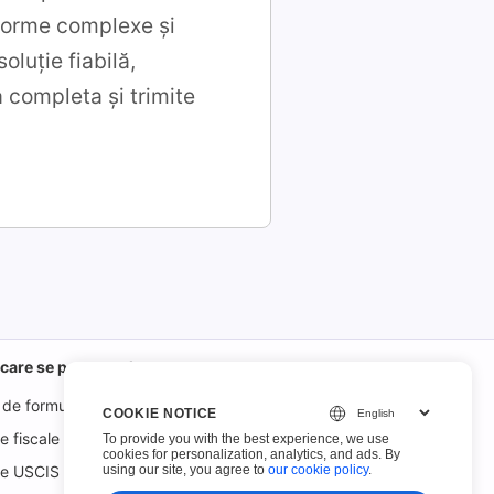
 forme complexe și
oluție fiabilă,
a completa și trimite
 care se pot completa
 de formulare
COOKIE NOTICE
e fiscale IRS
To provide you with the best experience, we use
cookies for personalization, analytics, and ads. By
using our site, you agree to
our cookie policy
.
re USCIS