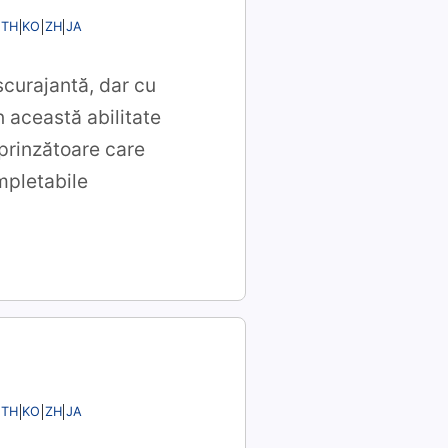
TH
KO
ZH
JA
scurajantă, dar cu
n această abilitate
uprinzătoare care
mpletabile
TH
KO
ZH
JA