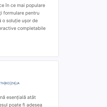
 ce în ce mai populare
ți formulare pentru
ă o soluție ușor de
eractive completabile
TH
KO
ZH
JA
nă esențială atât
esul poate fi adesea