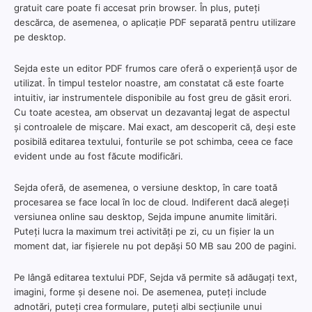
gratuit care poate fi accesat prin browser. În plus, puteți
descărca, de asemenea, o aplicație PDF separată pentru utilizare
pe desktop.
Sejda este un editor PDF frumos care oferă o experiență ușor de
utilizat. În timpul testelor noastre, am constatat că este foarte
intuitiv, iar instrumentele disponibile au fost greu de găsit erori.
Cu toate acestea, am observat un dezavantaj legat de aspectul
și controalele de mișcare. Mai exact, am descoperit că, deși este
posibilă editarea textului, fonturile se pot schimba, ceea ce face
evident unde au fost făcute modificări.
Sejda oferă, de asemenea, o versiune desktop, în care toată
procesarea se face local în loc de cloud. Indiferent dacă alegeți
versiunea online sau desktop, Sejda impune anumite limitări.
Puteți lucra la maximum trei activități pe zi, cu un fișier la un
moment dat, iar fișierele nu pot depăși 50 MB sau 200 de pagini.
Pe lângă editarea textului PDF, Sejda vă permite să adăugați text,
imagini, forme și desene noi. De asemenea, puteți include
adnotări, puteți crea formulare, puteți albi secțiunile unui