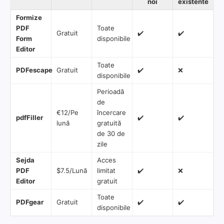
noi
existente
Formize
PDF
Toate
Gratuit
✔️
✔️
Form
disponibile
Editor
Toate
PDFescape
Gratuit
✔️
❌
disponibile
Perioadă
de
€12/Pe
încercare
pdfFiller
✔️
✔️
lună
gratuită
de 30 de
zile
Sejda
Acces
PDF
$7.5/Lună
limitat
✔️
❌
Editor
gratuit
Toate
PDFgear
Gratuit
✔️
✔️
disponibile