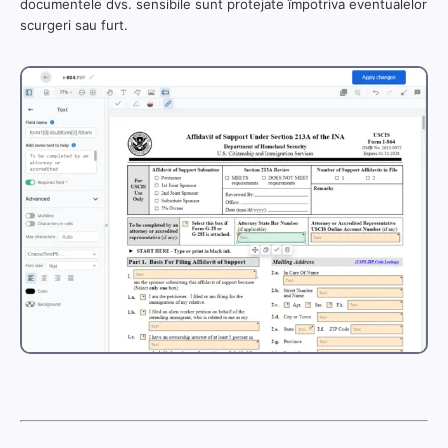
documentele dvs. sensibile sunt protejate împotriva eventualelor
scurgeri sau furt.