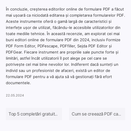
În concluzie, creșterea editorilor online de formulare PDF a făcut
mai ușoară ca niciodată editarea și completarea formularelor PDF.
Aceste instrumente oferă o gamă largă de caracteristici și
interfețe ușor de utilizat, făcându-le accesibile utilizatorilor din
toate mediile tehnice. În această recenzie, am explorat cei mai
buni editori online de formulare PDF din 2024, inclusiv Formize
PDF Form Editor, PDFescape, PDFfiller, Sejda PDF Editor și
PDFGear. Fiecare instrument are propriile sale puncte forte și
limitări, astfel încât utilizatorii îl pot alege pe cel care se
potrivește cel mai bine nevoilor lor. Indiferent dacă sunteți un
individ sau un profesionist de afaceri, există un editor de
formulare PDF pentru a vă ajuta să vă gestionați fără efort
documentele.
22.05.2024
Top 5 completări gratuite de formulare PDF online în 2024
Cum se creează PDF care poate fi completat