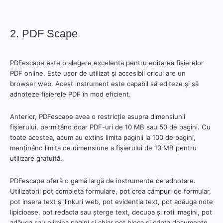
2. PDF Scape
PDFescape este o alegere excelentă pentru editarea fișierelor
PDF online. Este ușor de utilizat și accesibil oricui are un
browser web. Acest instrument este capabil să editeze și să
adnoteze fișierele PDF în mod eficient.
Anterior, PDFescape avea o restricție asupra dimensiunii
fișierului, permițând doar PDF-uri de 10 MB sau 50 de pagini. Cu
toate acestea, acum au extins limita paginii la 100 de pagini,
menținând limita de dimensiune a fișierului de 10 MB pentru
utilizare gratuită.
PDFescape oferă o gamă largă de instrumente de adnotare.
Utilizatorii pot completa formulare, pot crea câmpuri de formular,
pot insera text și linkuri web, pot evidenția text, pot adăuga note
lipicioase, pot redacta sau șterge text, decupa și roti imagini, pot
adăuga sau elimina pagini și chiar pot bloca și cripta documente