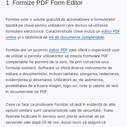
1. Formize PDF Form Editor
Formize este o soluție gratuită de automatizare a formularelor
bazată pe cloud pentru utilizatorii care doresc să utilizeze
formulare electronice. Caracteristicile cheie includ un
editor PDF
online
și o bibliotecă de
mii de documente completabile
.
Formize are un puternic
editor PDF
care oferă o experiență ușor
de utilizat și permite utilizatorilor să creeze formulare PDF
completabile fie pornind de la zero, fie prin conversia unui
formular existent. Software-ul oferă diverse instrumente de
editare a documentelor, inclusiv tastarea, ștergerea, redactarea,
evidențierea și desenarea. Utilizatorii au, de asemenea,
posibilitatea de a insera imagini, logo-uri, note și casete de text
în documentele lor PDF.
Ceea ce face ca produsele Formize să iasă în evidență de alte
opțiuni similare sunt caracteristicile sale de securitate. Toate
fișierele încărcate în serviciu sunt șterse automat de pe
serverele sale după 24 de ore. Acest lucru vă asigură că