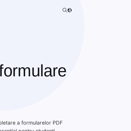
 formulare
pletare a formularelor PDF
esențial pentru studenți,