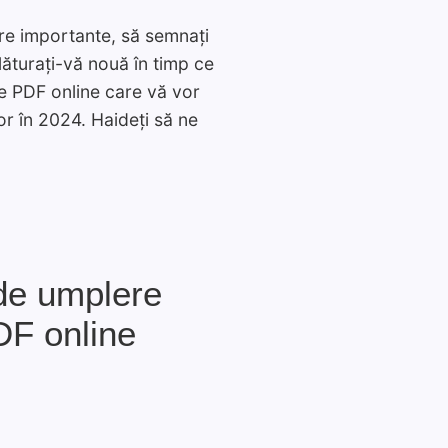
are importante, să semnați
lăturați-vă nouă în timp ce
e PDF online care vă vor
r în 2024. Haideți să ne
de umplere
DF online