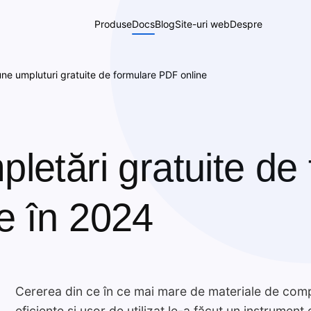
Produse
Docs
Blog
Site-uri web
Despre
ne umpluturi gratuite de formulare PDF online
letări gratuite de
e în 2024
Cererea din ce în ce mai mare de materiale de com
eficiente și ușor de utilizat le-a făcut un instrument 