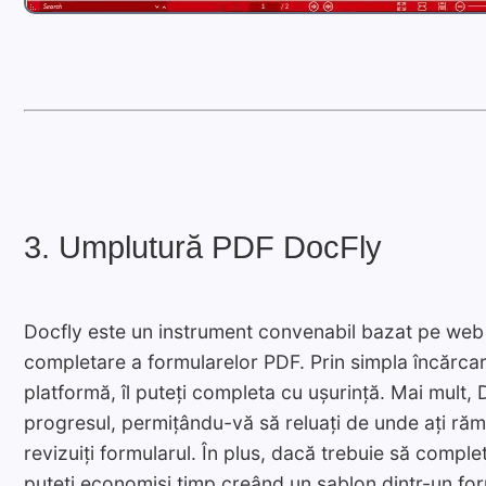
3. Umplutură PDF DocFly
Docfly este un instrument convenabil bazat pe web 
completare a formularelor PDF. Prin simpla încărca
platformă, îl puteți completa cu ușurință. Mai mult
progresul, permițându-vă să reluați de unde ați răma
revizuiți formularul. În plus, dacă trebuie să comple
puteți economisi timp creând un șablon dintr-un for