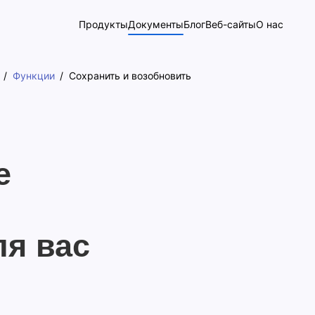
Продукты
Документы
Блог
Веб-сайты
О нас
Функции
Сохранить и возобновить
е
ля вас