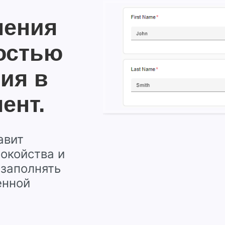
нения
остью
ия в
ент.
авит
окойства и
заполнять
енной