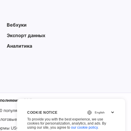
Вебхуки
Экспорт данных
Аналитика
аполняемые PDF
0 популярных форм
COOKIE NOTICE
логовые формы IRS
To provide you with the best experience, we use
cookies for personalization, analytics, and ads. By
using our site, you agree to
our cookie policy
.
ормы USCIS