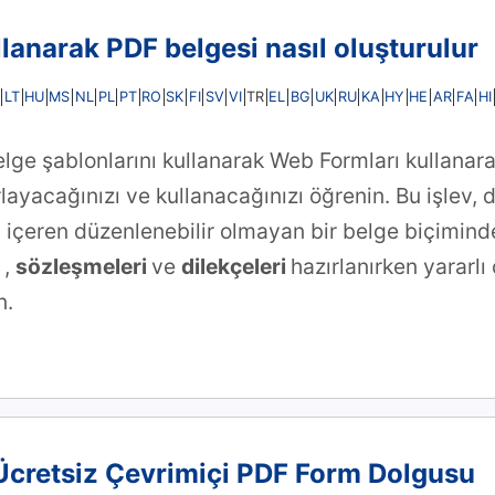
lanarak PDF belgesi nasıl oluşturulur
LT
HU
MS
NL
PL
PT
RO
SK
FI
SV
VI
EL
BG
UK
RU
KA
HY
HE
AR
FA
HI
TR
ge şablonlarını kullanarak Web Formları kullanar
layacağınızı ve kullanacağınızı öğrenin. Bu işlev, d
 içeren düzenlenebilir olmayan bir belge biçimind
i
,
sözleşmeleri
ve
dilekçeleri
hazırlanırken yararlı 
n.
 Ücretsiz Çevrimiçi PDF Form Dolgusu