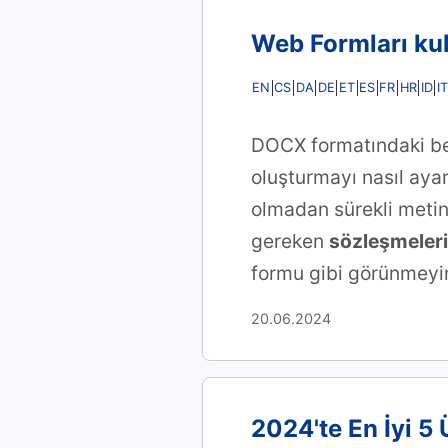
Web Formları kul
EN
CS
DA
DE
ET
ES
FR
HR
ID
IT
DOCX formatındaki bel
oluşturmayı nasıl ayar
olmadan sürekli metin
gereken
sözleşmeler
formu gibi görünmeyi
20.06.2024
2024'te En İyi 5