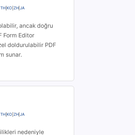
TH
KO
ZH
JA
labilir, ancak doğru
DF Form Editor
zel doldurulabilir PDF
rm sunar.
TH
KO
ZH
JA
ilikleri nedeniyle