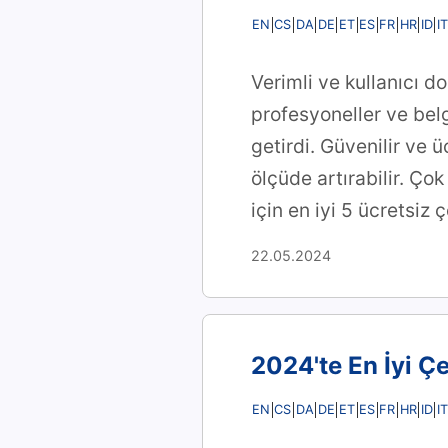
EN
CS
DA
DE
ET
ES
FR
HR
ID
IT
Verimli ve kullanıcı d
profesyoneller ve belg
getirdi. Güvenilir ve 
ölçüde artırabilir. Ço
için en iyi 5 ücretsiz
22.05.2024
2024'te En İyi Ç
EN
CS
DA
DE
ET
ES
FR
HR
ID
IT