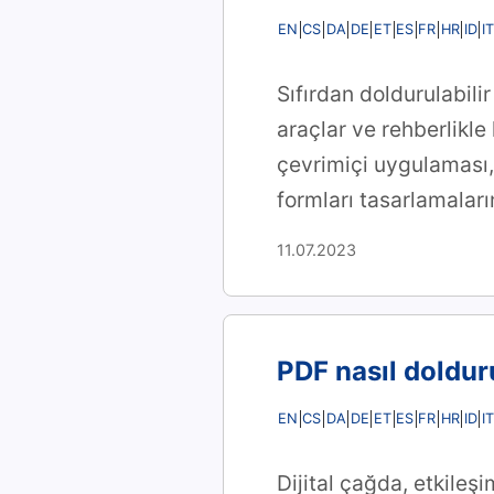
EN
CS
DA
DE
ET
ES
FR
HR
ID
IT
Sıfırdan doldurulabili
araçlar ve rehberlikle
çevrimiçi uygulaması, 
formları tasarlamaları
11.07.2023
PDF nasıl doldurul
EN
CS
DA
DE
ET
ES
FR
HR
ID
IT
Dijital çağda, etkileşi