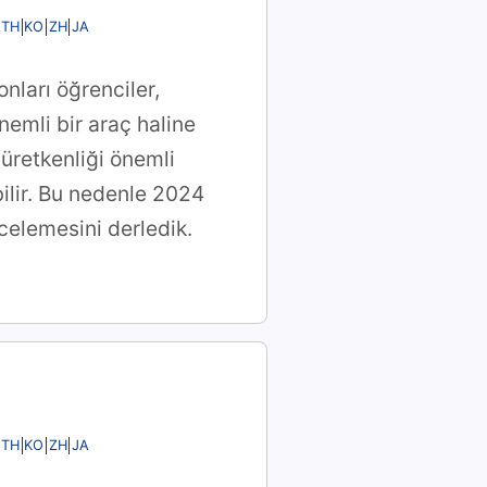
TH
KO
ZH
JA
nları öğrenciler,
nemli bir araç haline
 üretkenliği önemli
bilir. Bu nedenle 2024
celemesini derledik.
TH
KO
ZH
JA