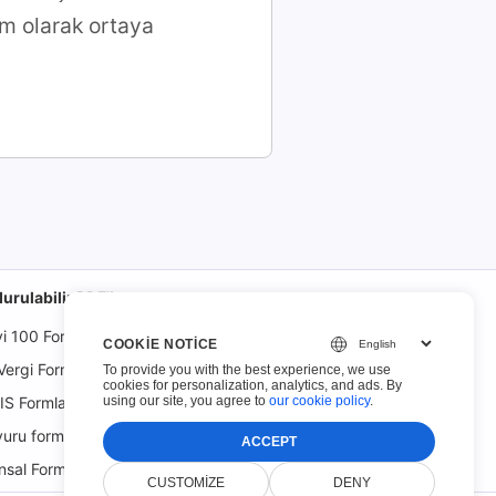
üm olarak ortaya
urulabilir PDF'ler
yi 100 Form
COOKIE NOTICE
Vergi Formları
To provide you with the best experience, we use
cookies for personalization, analytics, and ads. By
using our site, you agree to
our cookie policy
.
S Formları
uru formları
ACCEPT
nsal Formlar
CUSTOMIZE
DENY