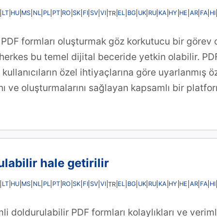
LT
HU
MS
NL
PL
PT
RO
SK
FI
SV
VI
EL
BG
UK
RU
KA
HY
HE
AR
FA
HI
TR
r PDF formları oluşturmak göz korkutucu bir görev o
 herkes bu temel dijital beceride yetkin olabilir. P
kullanıcıların özel ihtiyaçlarına göre uyarlanmış ö
nı ve oluşturmalarını sağlayan kapsamlı bir platfo
abilir hale getirilir
LT
HU
MS
NL
PL
PT
RO
SK
FI
SV
VI
EL
BG
UK
RU
KA
HY
HE
AR
FA
HI
TR
mli doldurulabilir PDF formları kolaylıkları ve veriml