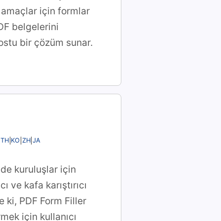
 amaçlar için formlar
F belgelerini
dostu bir çözüm sunar.
TH
KO
ZH
JA
e kuruluşlar için
ı ve kafa karıştırıcı
e ki, PDF Form Filler
ek için kullanıcı