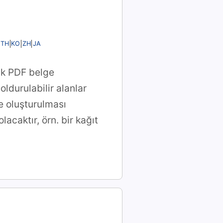
TH
KO
ZH
JA
ak PDF belge
oldurulabilir alanlar
e oluşturulması
olacaktır, örn. bir kağıt