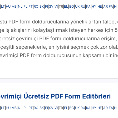
LT
HU
MS
NL
PL
PT
RO
SK
FI
SV
VI
EL
BG
UK
RU
KA
HY
HE
AR
FA
HI
TR
ostu PDF form doldurucularına yönelik artan talep, o
e iş akışlarını kolaylaştırmak isteyen herkes için ö
ücretsiz çevrimiçi PDF form doldurucularına erişim,
k çeşitli seçeneklerle, en iyisini seçmek çok zor ola
 çevrimiçi PDF form doldurucusunun kapsamlı bir in
evrimiçi Ücretsiz PDF Form Editörleri
LT
HU
MS
NL
PL
PT
RO
SK
FI
SV
VI
EL
BG
UK
RU
KA
HY
HE
AR
FA
HI
TR