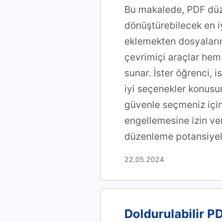
Bu makalede, PDF düze
dönüştürebilecek en iy
eklemekten dosyaların
çevrimiçi araçlar hem 
sunar. İster öğrenci, 
iyi seçenekler konusu
güvenle seçmeniz için 
engellemesine izin ve
düzenleme potansiyeli
22.05.2024
Doldurulabilir PD