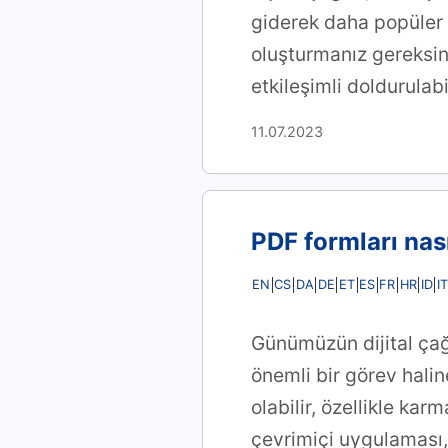
giderek daha popüler 
oluşturmanız gereksin
etkileşimli doldurulab
11.07.2023
PDF formları nas
EN
CS
DA
DE
ET
ES
FR
HR
ID
IT
Günümüzün dijital çağ
önemli bir görev haline
olabilir, özellikle kar
çevrimiçi uygulaması,