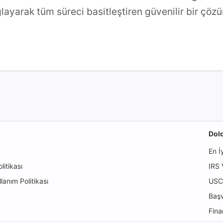
layarak tüm süreci basitleştiren güvenilir bir çöz
Dold
En İ
itikası
IRS 
llanım Politikası
USCI
Başv
Fina