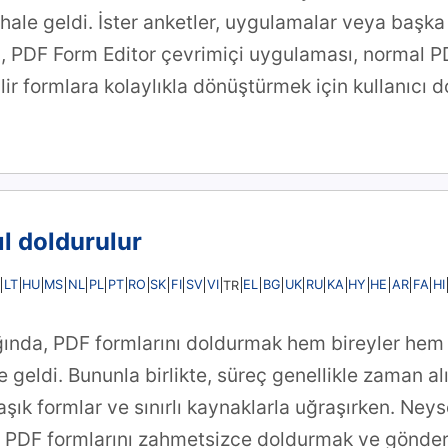
hale geldi. İster anketler, uygulamalar veya başka
, PDF Form Editor çevrimiçi uygulaması, normal PD
ilir formlara kolaylıkla dönüştürmek için kullanıcı 
ıl doldurulur
LT
HU
MS
NL
PL
PT
RO
SK
FI
SV
VI
EL
BG
UK
RU
KA
HY
HE
AR
FA
HI
TR
ında, PDF formlarını doldurmak hem bireyler hem d
 geldi. Bununla birlikte, süreç genellikle zaman alıc
maşık formlar ve sınırlı kaynaklarla uğraşırken. Neys
 PDF formlarını zahmetsizce doldurmak ve gönderm