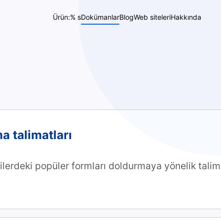
Ürün:% s
Dokümanlar
Blog
Web siteleri
Hakkında
a talimatları
ilerdeki popüler formları doldurmaya yönelik talima