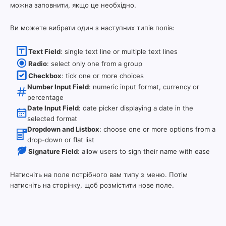
можна заповнити, якщо це необхідно.
Ви можете вибрати один з наступних типів полів:
Text Field
: single text line or multiple text lines
Radio
: select only one from a group
Checkbox
: tick one or more choices
Number Input Field
: numeric input format, currency or
percentage
Date Input Field
: date picker displaying a date in the
selected format
Dropdown and Listbox
: choose one or more options from a
drop-down or flat list
Signature Field
: allow users to sign their name with ease
Натисніть на поле потрібного вам типу з меню. Потім
натисніть на сторінку, щоб розмістити нове поле.