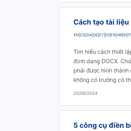
Cách tạo tài li
EN
CS
DA
DE
ET
ES
FR
HR
ID
IT
Tìm hiểu cách thiết l
định dạng DOCX. Chức
phải được hình thành 
không có trường có th
20/06/2024
5 công cụ điền 