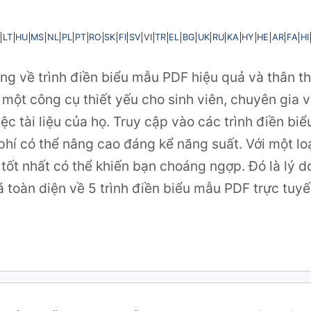
LT
HU
MS
NL
PL
PT
RO
SK
FI
SV
TR
EL
BG
UK
RU
KA
HY
HE
AR
FA
HI
VI
g về trình điền biểu mẫu PDF hiệu quả và thân th
 một công cụ thiết yếu cho sinh viên, chuyên gia 
iệc tài liệu của họ. Truy cập vào các trình điền b
phí có thể nâng cao đáng kể năng suất. Với một lo
 tốt nhất có thể khiến bạn choáng ngợp. Đó là lý d
 toàn diện về 5 trình điền biểu mẫu PDF trực tuy