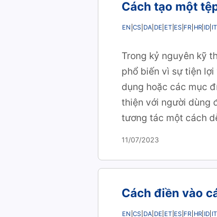
Cách tạo một tệp
EN
CS
DA
DE
ET
ES
FR
HR
ID
IT
Trong kỷ nguyên kỹ th
phổ biến vì sự tiện l
dụng hoặc các mục đí
thiện với người dùng 
tương tác một cách d
11/07/2023
Cách điền vào c
EN
CS
DA
DE
ET
ES
FR
HR
ID
IT