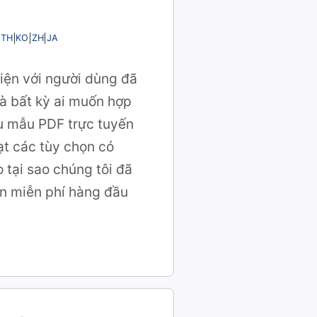
TH
KO
ZH
JA
iện với người dùng đã
và bất kỳ ai muốn hợp
iểu mẫu PDF trực tuyến
ạt các tùy chọn có
o tại sao chúng tôi đã
ến miễn phí hàng đầu