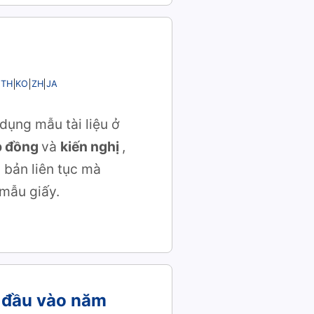
TH
KO
ZH
JA
dụng mẫu tài liệu ở
p đồng
và
kiến nghị
,
 bản liên tục mà
 mẫu giấy.
g đầu vào năm