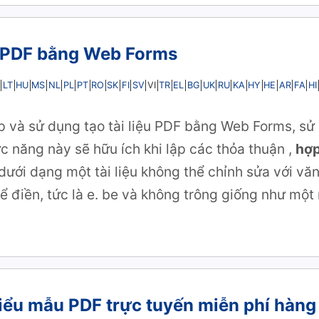
ệu PDF bằng Web Forms
LT
HU
MS
NL
PL
PT
RO
SK
FI
SV
TR
EL
BG
UK
RU
KA
HY
HE
AR
FA
HI
VI
ập và sử dụng tạo tài liệu PDF bằng Web Forms, sử 
 năng này sẽ hữu ích khi lập các thỏa thuận
,
hợ
dưới dạng một tài liệu không thể chỉnh sửa với văn
ể điền, tức là e. be và không trông giống như một
biểu mẫu PDF trực tuyến miễn phí hàn