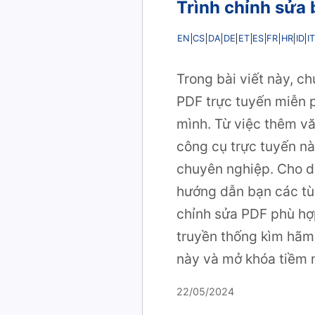
Trình chỉnh sửa 
EN
CS
DA
DE
ET
ES
FR
HR
ID
IT
Trong bài viết này, ch
PDF trực tuyến miễn p
mình. Từ việc thêm vă
công cụ trực tuyến nà
chuyên nghiệp. Cho dù
hướng dẫn bạn các tùy
chỉnh sửa PDF phù hợ
truyền thống kìm hãm
này và mở khóa tiềm 
22/05/2024