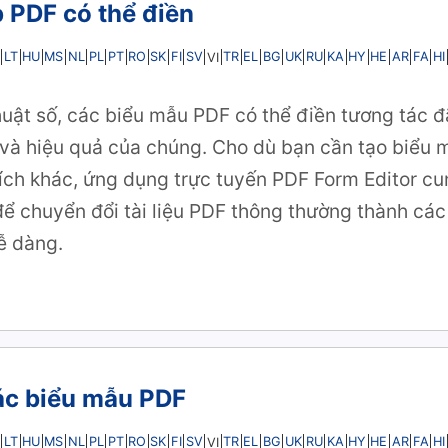
 PDF có thể điền
LT
HU
MS
NL
PL
PT
RO
SK
FI
SV
TR
EL
BG
UK
RU
KA
HY
HE
AR
FA
HI
VI
uật số, các biểu mẫu PDF có thể điền tương tác đ
ợi và hiệu quả của chúng. Cho dù bạn cần tạo biểu 
ch khác, ứng dụng trực tuyến PDF Form Editor cu
để chuyển đổi tài liệu PDF thông thường thành các
ễ dàng.
ác biểu mẫu PDF
LT
HU
MS
NL
PL
PT
RO
SK
FI
SV
TR
EL
BG
UK
RU
KA
HY
HE
AR
FA
HI
VI