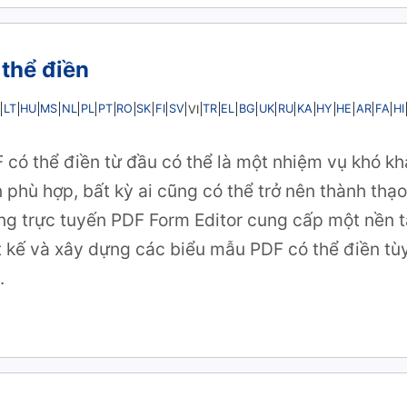
thể điền
LT
HU
MS
NL
PL
PT
RO
SK
FI
SV
TR
EL
BG
UK
RU
KA
HY
HE
AR
FA
HI
VI
có thể điền từ đầu có thể là một nhiệm vụ khó kh
phù hợp, bất kỳ ai cũng có thể trở nên thành thạo
ng trực tuyến PDF Form Editor cung cấp một nền t
 kế và xây dựng các biểu mẫu PDF có thể điền tùy
.