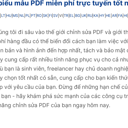
biểu mẫu PDF miễn phí trực tuyến tốt
LT
HU
MS
NL
PL
PT
RO
SK
FI
SV
TR
EL
BG
UK
RU
KA
HY
HE
AR
FA
HI
VI
úng tôi đi sâu vào thế giới chỉnh sửa PDF và giới t
hí hàng đầu có thể biến đổi cách bạn làm việc với
n bản và hình ảnh đến hợp nhất, tách và bảo mật 
y cung cấp rất nhiều tính năng phục vụ cho cả nh
 bạn là sinh viên, freelancer hay chủ doanh nghiệp
 chọn tốt nhất có sẵn, cung cấp cho bạn kiến thức
p với yêu cầu của bạn. Đừng để những hạn chế 
 bạn - hãy khám phá sức mạnh của các công cụ tr
năng chỉnh sửa PDF của bạn ngay hôm nay.