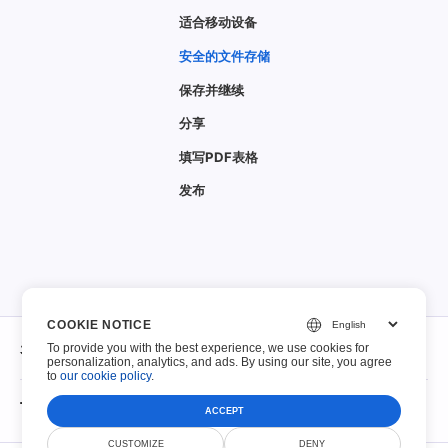
适合移动设备
安全的文件存储
保存并继续
分享
填写PDF表格
发布
COOKIE NOTICE
关于
To provide you with the best experience, we use cookies for
personalization, analytics, and ads. By using our site, you agree
to
our cookie policy
.
关于
可填写的 PDF
ACCEPT
接触
CUSTOMIZE
DENY